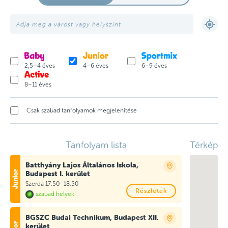
2,5–4 éves
4–6 éves
6–9 éves
8–11 éves
Csak szabad tanfolyamok megjelenítése
Tanfolyam lista
Térkép
Batthyány Lajos Általános Iskola,
Budapest I. kerület
Szerda 17:50–18:50
Részletek
szabad helyek
BGSZC Budai Technikum, Budapest XII.
kerület