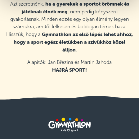
ha a gyerekek a sportot örömnek és
Azt szeretnénk,
Csanádi Árpád Sportiskola, Budapest
játéknak élnék meg
, nem pedig kényszerű
XIV. kerület
Csütörtök 17:20–18:20
gyakorlásnak. Minden edzés egy olyan élmény legyen
Részletek
szabad helyek
számukra, amitől lelkesen és boldogan térnek haza.
Gymnathlon az első lépés lehet ahhoz,
Hisszük, hogy a
Pitypang Utcai Óvoda, Budapest II.
hogy a sport egész életükben a szívükhöz közel
kerület
álljon
.
Ez a tanfolyam csak a Pitypang óvodát látogató
gyermekek számára elérhető
Kedd 15:00–16:00
Alapítók: Jan Březina és Martin Jahoda
Részletek
szabad helyek
HAJRÁ SPORT!
Pitypang Utcai Óvoda, Budapest II.
kerület
Ez a tanfolyam csak a Pitypang óvodát látogató
gyermekek számára elérhető
Kedd 16:00–17:00
Részletek
utolsó elérhető helyek
T-Klub fitness és tánc, Budapest XII.
kerület
Szerda 17:20–18:20