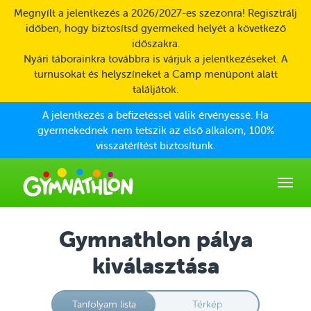
Skip to main content
Megnyílt a jelentkezés a 2026/2027-es szezonra! Regisztrálj
időben, hogy biztosítsd gyermeked helyét a következő
időszakra.
Nyári táborainkra továbbra is várjuk a jelentkezéseket. A
turnusokat és helyszíneket a Camp menüpont alatt
találjátok.
A jelentkezés a befizetéssel válik érvényessé. Ha
gyermekednek nem tetszik az első alkalom, 100%
visszatérítést biztosítunk.
Gymnathlon pálya
kiválasztása
Tanfolyam lista
Térkép