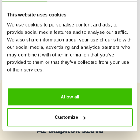
Részletek
szabad helyek
This website uses cookies
Budapesti Műszaki SZC Verebély László
Technikum XIII. kerület
We use cookies to personalise content and ads, to
Hétfő 17:50–18:50
provide social media features and to analyse our traffic.
Részletek
szabad helyek
We also share information about your use of our site with
our social media, advertising and analytics partners who
Óbudai Szent Péter és Pál Szalézi
may combine it with other information that you’ve
Általános Iskola, Budapest III. kerület
provided to them or that they’ve collected from your use
Szerda 17:25–18:25
Részletek
szabad helyek
of their services.
A Fitness Újbuda, Budapest XI. kerület
Csütörtök 16:00–17:00
Allow all
Részletek
Válassz tanfolyamot
szabad helyek
A Fitness Újbuda, Budapest XI. kerület
Customize
Csütörtök 17:00–18:00
Az alapítók szava
Részletek
szabad helyek