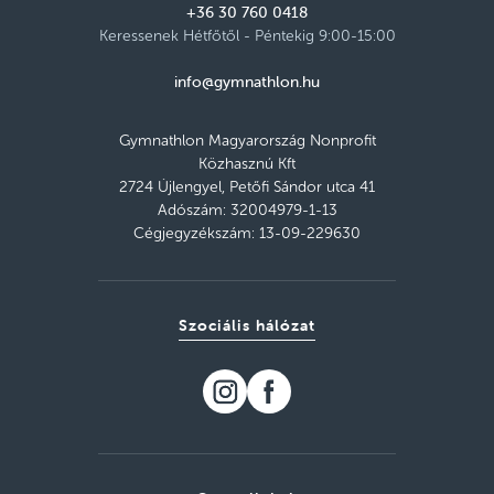
Részletek
+36 30 760 0418
szabad helyek
Keressenek Hétfőtől - Péntekig 9:00-15:00
Budapesti Gépészeti SZC Magyar
Hajózási Technikum XIII. kerület
info@gymnathlon.hu
Kedd 17:35–18:35
Részletek
szabad helyek
Gymnathlon Magyarország Nonprofit
Közhasznú Kft
Kőbányai Csukás István Magyar-Angol
2724 Újlengyel, Petőfi Sándor utca 41
Két Tanítási Nyelvű Általános Iskola,
Adószám: 32004979-1-13
Budapest X. kerület
Cégjegyzékszám: 13-09-229630
Csütörtök 17:15–18:15
Részletek
szabad helyek
Újpesti Bene Ferenc Iskola, Budapest IV.
kerület
Szociális hálózat
Szerda 17:20–18:20
Részletek
szabad helyek
Lajtha László Baptista Általános Iskola
Csepel, Budapest XXI. kerület
Kedd 17:20–18:20
Részletek
szabad helyek