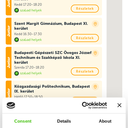
Kedd 17:20–18:20
Részletek
szabad helyek
Szent Margit Gimnázium, Budapest XI.
kerület
Kedd 16:30–17:30
Részletek
szabad helyek
Budapesti Gépészeti SZC Öveges József
Technikum és Szakképző Iskola XI.
kerület
Szerda 17:20–18:20
Részletek
szabad helyek
Közgazdasági Politechnikum, Budapest
IX. kerület
Hétfő 17:50–18:50
Részletek
szabad helyek
Közgazdasági Politechnikum, Budapest
IX. kerület
Consent
Details
About
Szerda 17:50–18:50