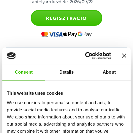
Tanfolyam kezdete: 2026/09/22
REGISZTRÁCIÓ
Sporttanfolyam 4-6 éves
Consent
Details
About
gyerekeknek
Sokoldalú sportedzés, amely az atlétika, torna,
This website uses cookies
mozgásos játékok és a sportmotiváció keverékén
We use cookies to personalise content and ads, to
alapul.
provide social media features and to analyse our traffic.
We also share information about your use of our site with
our social media, advertising and analytics partners who
12 kulcskészség fejlesztése
may combine it with other information that you’ve