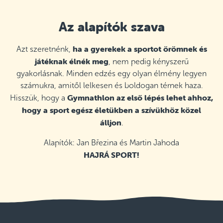
Az alapítók szava
ha a gyerekek a sportot örömnek és
Azt szeretnénk,
játéknak élnék meg
, nem pedig kényszerű
gyakorlásnak. Minden edzés egy olyan élmény legyen
számukra, amitől lelkesen és boldogan térnek haza.
Gymnathlon az első lépés lehet ahhoz,
Hisszük, hogy a
hogy a sport egész életükben a szívükhöz közel
álljon
.
Alapítók: Jan Březina és Martin Jahoda
HAJRÁ SPORT!