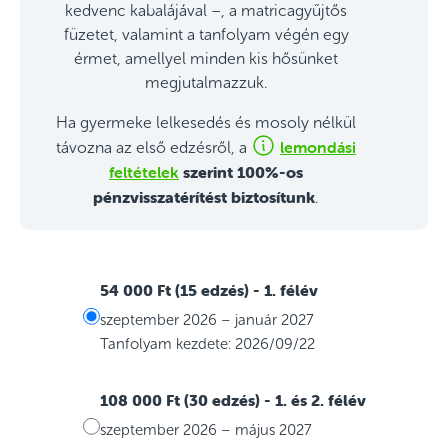
kedvenc kabalájával –, a matricagyűjtős
füzetet, valamint a tanfolyam végén egy
érmet, amellyel minden kis hősünket
megjutalmazzuk.
Ha gyermeke lelkesedés és mosoly nélkül
lemondási
távozna az első edzésről, a
feltételek
szerint 100%-os
pénzvisszatérítést biztosítunk
.
54 000 Ft (15 edzés)
- 1. félév
szeptember 2026 – január 2027
Tanfolyam kezdete: 2026/09/22
108 000 Ft (30 edzés)
- 1. és 2. félév
szeptember 2026 – május 2027