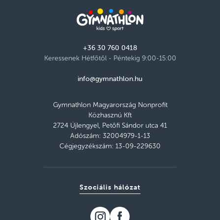
+36 30 760 0418
Keressenek Hétfőtől - Péntekig 9:00-15:00
info@gymnathlon.hu
Gymnathlon Magyarország Nonprofit
Közhasznú Kft
2724 Újlengyel, Petőfi Sándor utca 41
Adószám: 32004979-1-13
Cégjegyzékszám: 13-09-229630
Szociális hálózat