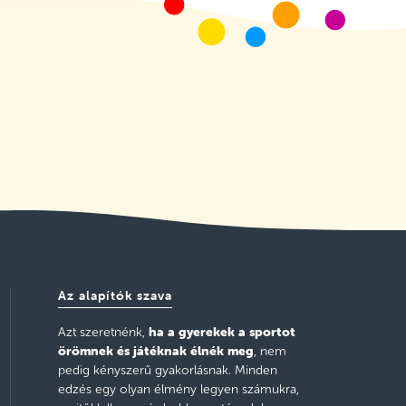
Az alapítók szava
ha a gyerekek a sportot
Azt szeretnénk,
örömnek és játéknak élnék meg
, nem
pedig kényszerű gyakorlásnak. Minden
edzés egy olyan élmény legyen számukra,