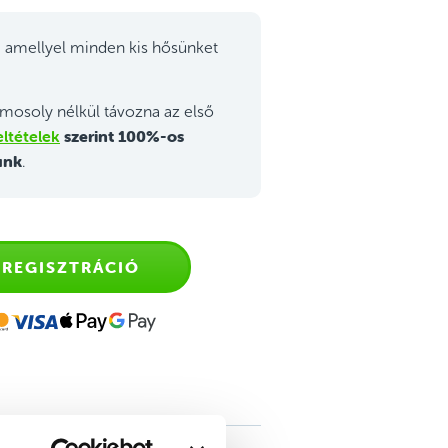
 amellyel minden kis hősünket
mosoly nélkül távozna az első
ltételek
szerint 100%-os
unk
.
REGISZTRÁCIÓ