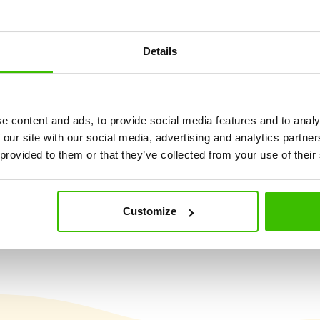
tanfolyam 4-6 éves gyere
Details
dzés, amely az atlétika, torna, mozgásos játékok és a sportmo
alapul.
e content and ads, to provide social media features and to analy
 our site with our social media, advertising and analytics partn
 provided to them or that they’ve collected from your use of their
Nagy hangsúly a
2 képzett edző
játékosságon és
élményszerzésen
Customize