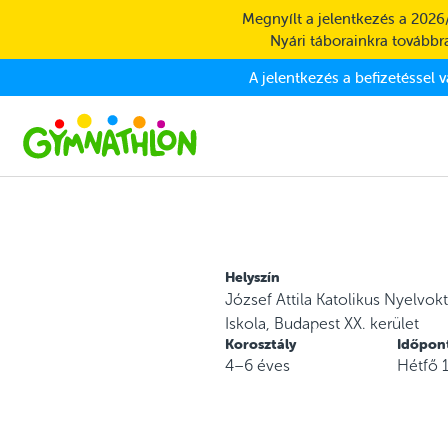
Skip to main content
Megnyílt a jelentkezés a 2026
Nyári táborainkra továbbra
A jelentkezés a befizetéssel 
Helyszín
József Attila Katolikus Nyelvok
Iskola, Budapest XX. kerület
Korosztály
Időpon
4–6 éves
Hétfő 