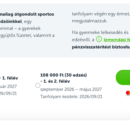
mailag átgondolt sportos
tanfolyam végén egy érmet,
edzőinkkel
megjutalmazzuk.
, egy
jommal – a gyerekek
Ha gyermeke lelkesedés és 
gyűjtős füzetet, valamint a
lemondási fe
edzésről, a
pénzvisszatérítést biztosít
108 000 Ft (30 edzés)
- 1. félév
- 1. és 2. félév
uár 2027
szeptember 2026 – május 2027
26/09/21
Tanfolyam kezdete: 2026/09/21