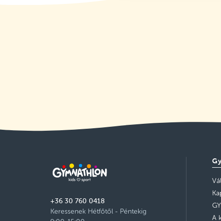
Gy
Vá
Ka
+36 30 760 0418
GY
Keressenek Hétfőtől - Péntekig
A 