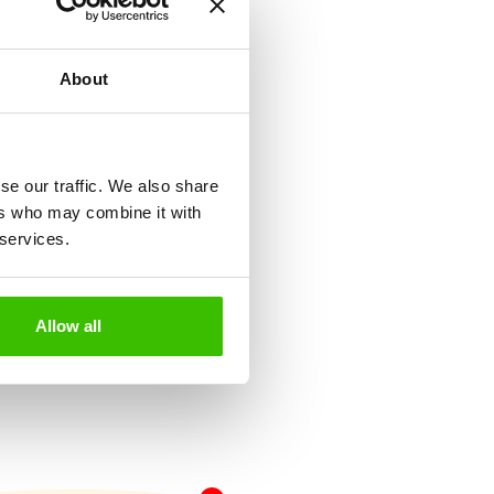
keknek
About
tiváció keverékén
se our traffic. We also share
ers who may combine it with
 services.
Játékterv motivációs
matricákkal
Allow all