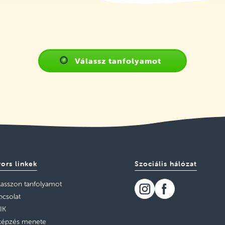
Válassz tanfolyamot
ors linkek
Szociális hálózat
lasszon tanfolyamot
pcsolat
IK
képzés menete