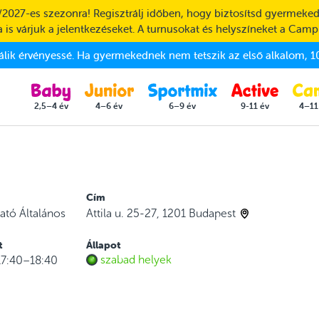
/2027-es szezonra! Regisztrálj időben, hogy biztosítsd gyermeked
 is várjuk a jelentkezéseket. A turnusokat és helyszíneket a Camp
válik érvényessé. Ha gyermekednek nem tetszik az első alkalom, 10
2,5–4 év
4–6 év
6–9 év
9-11 év
4–11
Cím
tató Általános
Attila u. 25-27, 1201 Budapest
t
Állapot
szabad helyek
17:40–18:40