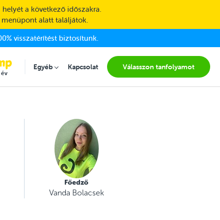
 helyét a következő időszakra.
 menüpont alatt találjátok.
0% visszatérítést biztosítunk.
Egyéb
Kapcsolat
Válasszon tanfolyamot
Submenu for "Egyéb"
 év
Főedző
Vanda Bolacsek