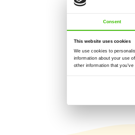
Sport
Consent
Sokoldalú sporte
This website uses cookies
We use cookies to personalis
information about your use of
other information that you’ve
12 kulcskészség
fejlesztése