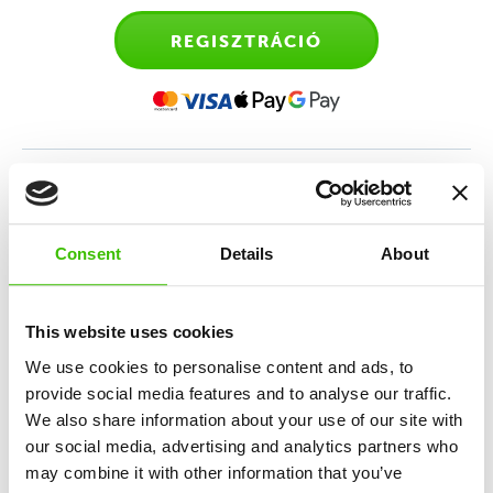
REGISZTRÁCIÓ
Sporttanfolyam 4-6 éves
gyerekeknek
Consent
Details
About
Sokoldalú sportedzés, amely az atlétika, torna,
mozgásos játékok és a sportmotiváció keverékén
This website uses cookies
alapul.
We use cookies to personalise content and ads, to
provide social media features and to analyse our traffic.
We also share information about your use of our site with
12 kulcskészség fejlesztése
our social media, advertising and analytics partners who
may combine it with other information that you’ve