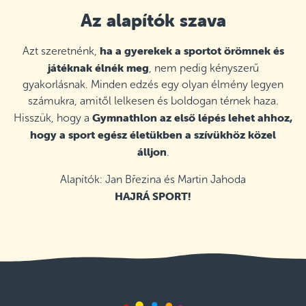
Az alapítók szava
ha a gyerekek a sportot örömnek és
Azt szeretnénk,
játéknak élnék meg
, nem pedig kényszerű
gyakorlásnak. Minden edzés egy olyan élmény legyen
számukra, amitől lelkesen és boldogan térnek haza.
Gymnathlon az első lépés lehet ahhoz,
Hisszük, hogy a
hogy a sport egész életükben a szívükhöz közel
álljon
.
Alapítók: Jan Březina és Martin Jahoda
HAJRÁ SPORT!