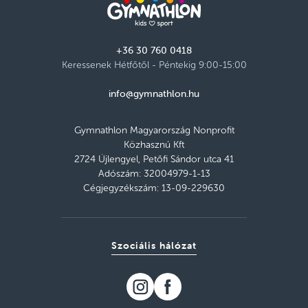
+36 30 760 0418
Keressenek Hétfőtől - Péntekig 9:00-15:00
info@gymnathlon.hu
Gymnathlon Magyarország Nonprofit
Közhasznú Kft
2724 Újlengyel, Petőfi Sándor utca 41
Adószám: 32004979-1-13
Cégjegyzékszám: 13-09-229630
Szociális hálózat