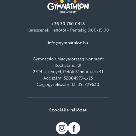
+36 30 760 0418
Keressenek Hétfőtől - Péntekig 9:00-15:00
info@gymnathlon.hu
Gymnathlon Magyarország Nonprofit
Közhasznú Kft
2724 Újlengyel, Petőfi Sándor utca 41
Adószám: 32004979-1-13
Cégjegyzékszám: 13-09-229630
Szociális hálózat