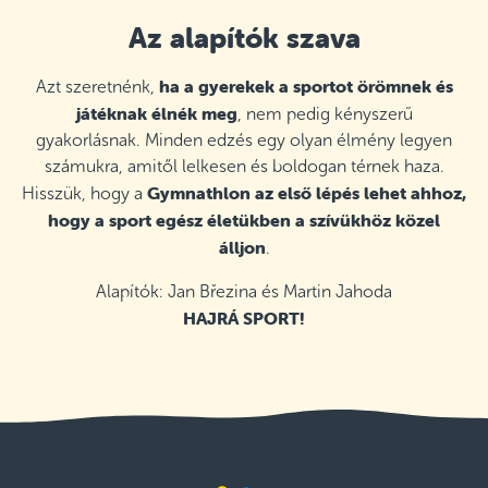
Az alapítók szava
ha a gyerekek a sportot örömnek és
Azt szeretnénk,
játéknak élnék meg
, nem pedig kényszerű
gyakorlásnak. Minden edzés egy olyan élmény legyen
számukra, amitől lelkesen és boldogan térnek haza.
Gymnathlon az első lépés lehet ahhoz,
Hisszük, hogy a
hogy a sport egész életükben a szívükhöz közel
álljon
.
Alapítók: Jan Březina és Martin Jahoda
HAJRÁ SPORT!