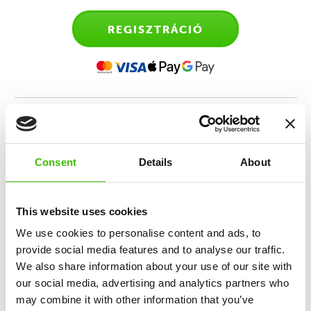
REGISZTRÁCIÓ
Sporttanfolyam 4-6 éves
gyerekeknek
Consent
Details
About
Sokoldalú sportedzés, amely az atlétika, torna,
mozgásos játékok és a sportmotiváció keverékén
This website uses cookies
alapul.
We use cookies to personalise content and ads, to
provide social media features and to analyse our traffic.
We also share information about your use of our site with
12 kulcskészség fejlesztése
our social media, advertising and analytics partners who
may combine it with other information that you’ve