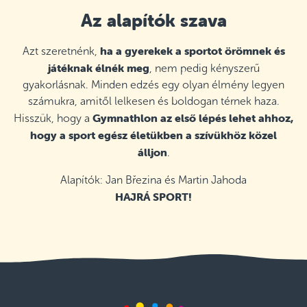
Az alapítók szava
ha a gyerekek a sportot örömnek és
Azt szeretnénk,
játéknak élnék meg
, nem pedig kényszerű
gyakorlásnak. Minden edzés egy olyan élmény legyen
számukra, amitől lelkesen és boldogan térnek haza.
Gymnathlon az első lépés lehet ahhoz,
Hisszük, hogy a
hogy a sport egész életükben a szívükhöz közel
álljon
.
Alapítók: Jan Březina és Martin Jahoda
HAJRÁ SPORT!