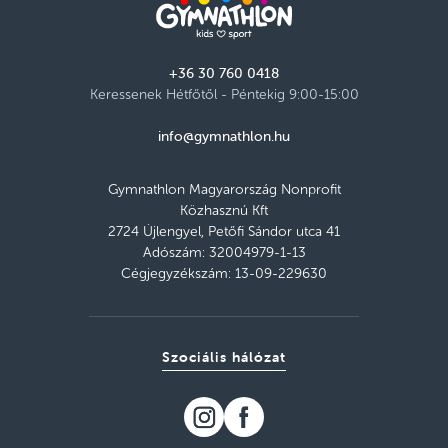
+36 30 760 0418
Keressenek Hétfőtől - Péntekig 9:00-15:00
info@gymnathlon.hu
Gymnathlon Magyarország Nonprofit
Közhasznú Kft
2724 Újlengyel, Petőfi Sándor utca 41
Adószám: 32004979-1-13
Cégjegyzékszám: 13-09-229630
Szociális hálózat