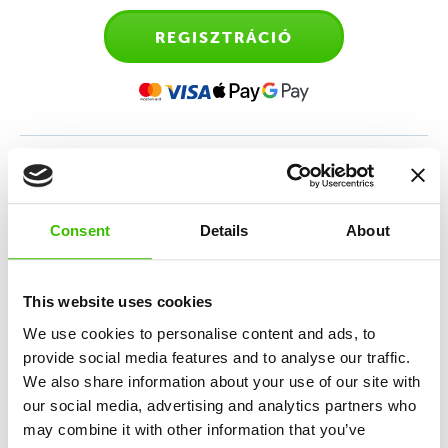
REGISZTRÁCIÓ
Sporttanfolyam 4-6 éves
gyerekeknek
Consent
Details
About
Sokoldalú sportedzés, amely az atlétika, torna,
mozgásos játékok és a sportmotiváció keverékén
This website uses cookies
alapul.
We use cookies to personalise content and ads, to
provide social media features and to analyse our traffic.
We also share information about your use of our site with
12 kulcskészség fejlesztése
our social media, advertising and analytics partners who
may combine it with other information that you’ve