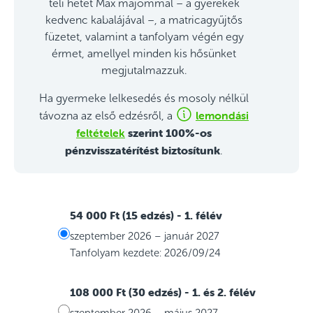
teli hetet Max majommal – a gyerekek
kedvenc kabalájával –, a matricagyűjtős
füzetet, valamint a tanfolyam végén egy
érmet, amellyel minden kis hősünket
megjutalmazzuk.
Ha gyermeke lelkesedés és mosoly nélkül
lemondási
távozna az első edzésről, a
feltételek
szerint 100%-os
pénzvisszatérítést biztosítunk
.
54 000 Ft (15 edzés)
- 1. félév
szeptember 2026 – január 2027
Tanfolyam kezdete: 2026/09/24
108 000 Ft (30 edzés)
- 1. és 2. félév