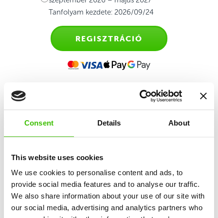
szeptember 2026 – május 2027
Tanfolyam kezdete: 2026/09/24
REGISZTRÁCIÓ
Sporttanfolyam 4-6 éves
Consent
Details
About
gyerekeknek
Sokoldalú sportedzés, amely az atlétika, torna,
This website uses cookies
mozgásos játékok és a sportmotiváció keverékén
We use cookies to personalise content and ads, to
alapul.
provide social media features and to analyse our traffic.
We also share information about your use of our site with
our social media, advertising and analytics partners who
12 kulcskészség fejlesztése