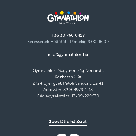
+36 30 760 0418
Keressenek Hétfőtől - Péntekig 9:00-15:00
info@gymnathlon.hu
Gymnathlon Magyarország Nonprofit
Közhasznú Kft
2724 Újlengyel, Petőfi Sándor utca 41
Adószám: 32004979-1-13
Cégjegyzékszám: 13-09-229630
Szociális hálózat