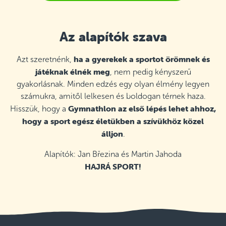
Az alapítók szava
ha a gyerekek a sportot örömnek és
Azt szeretnénk,
játéknak élnék meg
, nem pedig kényszerű
gyakorlásnak. Minden edzés egy olyan élmény legyen
számukra, amitől lelkesen és boldogan térnek haza.
Gymnathlon az első lépés lehet ahhoz,
Hisszük, hogy a
hogy a sport egész életükben a szívükhöz közel
álljon
.
Alapítók: Jan Březina és Martin Jahoda
HAJRÁ SPORT!