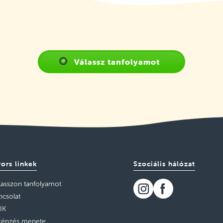
Válassz tanfolyamot
ors linkek
Szociális hálózat
lasszon tanfolyamot
pcsolat
IK
képzés menete