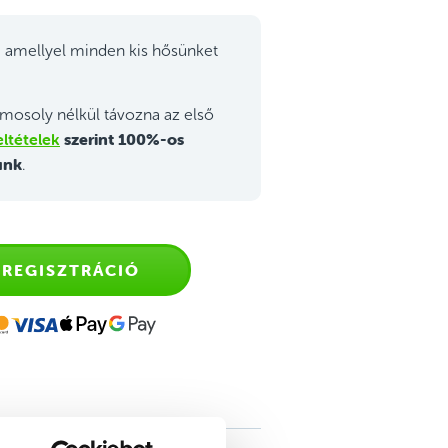
 amellyel minden kis hősünket
mosoly nélkül távozna az első
ltételek
szerint 100%-os
unk
.
REGISZTRÁCIÓ