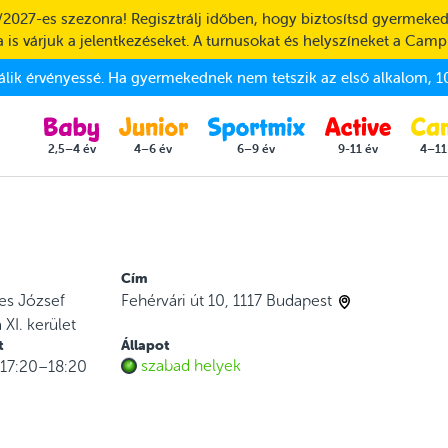
/2027-es szezonra! Regisztrálj időben, hogy biztosítsd gyermeked
 is várjuk a jelentkezéseket. A turnusokat és helyszíneket a Camp
válik érvényessé. Ha gyermekednek nem tetszik az első alkalom, 10
2,5–4 év
4–6 év
6–9 év
9-11 év
4–11
Cím
es József
Fehérvári út 10, 1117 Budapest
XI. kerület
t
Állapot
szabad helyek
 17:20–18:20