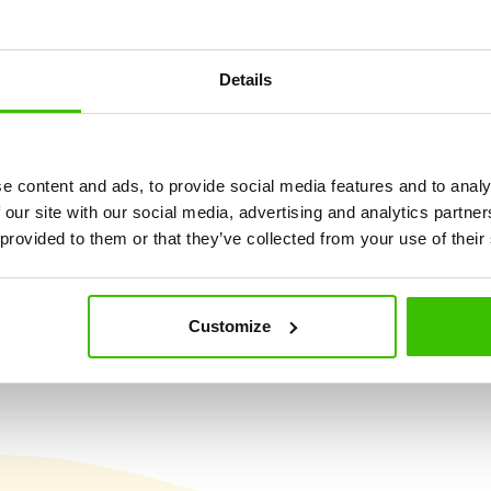
tanfolyam 4-6 éves gyere
Details
dzés, amely az atlétika, torna, mozgásos játékok és a sportmo
alapul.
e content and ads, to provide social media features and to analy
 our site with our social media, advertising and analytics partn
 provided to them or that they’ve collected from your use of their
Nagy hangsúly a
2 képzett edző
játékosságon és
élményszerzésen
Customize