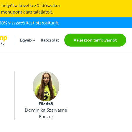
 helyét a következő időszakra.
 menüpont alatt találjátok.
0% visszatérítést biztosítunk.
Egyéb
Kapcsolat
Válasszon tanfolyamot
Submenu for "Egyéb"
 év
Főedző
Dominika Szarvasné
Kaczur