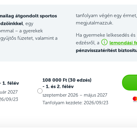
mailag átgondolt sportos
tanfolyam végén egy érmet,
edzőinkkel
megjutalmazzuk.
, egy
jommal – a gyerekek
Ha gyermeke lelkesedés és 
gyűjtős füzetet, valamint a
lemondási fe
edzésről, a
pénzvisszatérítést biztosít
108 000 Ft (30 edzés)
- 1. félév
- 1. és 2. félév
uár 2027
szeptember 2026 – május 2027
26/09/23
Tanfolyam kezdete: 2026/09/23