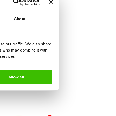
keknek
About
tiváció keverékén
se our traffic. We also share
ers who may combine it with
 services.
Játékterv motivációs
matricákkal
Allow all