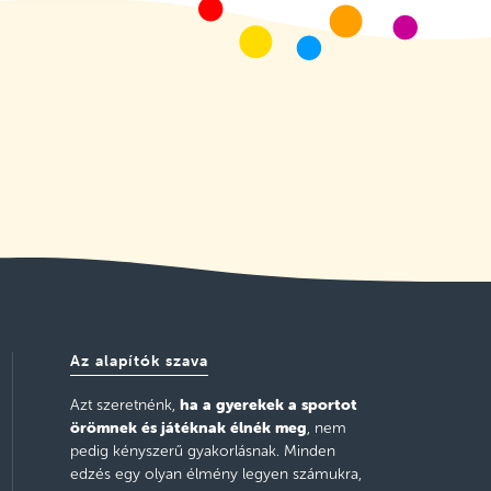
Az alapítók szava
ha a gyerekek a sportot
Azt szeretnénk,
örömnek és játéknak élnék meg
, nem
pedig kényszerű gyakorlásnak. Minden
edzés egy olyan élmény legyen számukra,