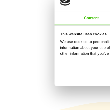
Sport
Consent
Sokoldalú sporte
This website uses cookies
We use cookies to personalis
information about your use of
other information that you’ve
12 kulcskészség
fejlesztése