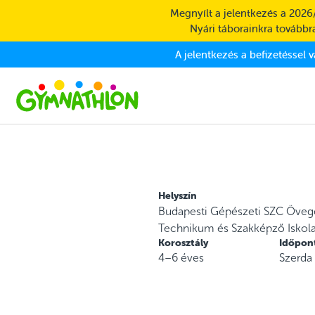
Skip to main content
Megnyílt a jelentkezés a 2026
Nyári táborainkra továbbra
A jelentkezés a befizetéssel 
Helyszín
Budapesti Gépészeti SZC Öveg
Technikum és Szakképző Iskola 
Korosztály
Időpon
4–6 éves
Szerda