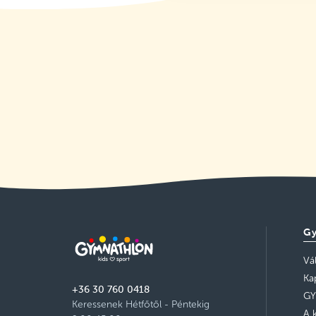
Gy
Vá
Ka
+36 30 760 0418
GY
Keressenek Hétfőtől - Péntekig
A 