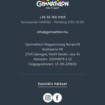
+36 30 760 0418
Keressenek Hétfőtől - Péntekig 9:00-15:00
info@gymnathlon.hu
Gymnathlon Magyarország Nonprofit
Közhasznú Kft
2724 Újlengyel, Petőfi Sándor utca 41
Adószám: 32004979-1-13
Cégjegyzékszám: 13-09-229630
Szociális hálózat