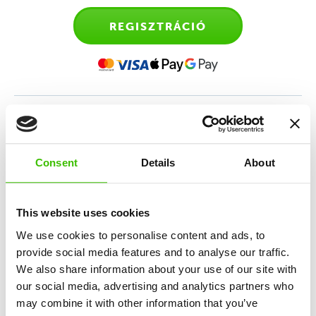
REGISZTRÁCIÓ
Sporttanfolyam 4-6 éves
gyerekeknek
Consent
Details
About
Sokoldalú sportedzés, amely az atlétika, torna,
mozgásos játékok és a sportmotiváció keverékén
This website uses cookies
alapul.
We use cookies to personalise content and ads, to
provide social media features and to analyse our traffic.
We also share information about your use of our site with
12 kulcskészség fejlesztése
our social media, advertising and analytics partners who
may combine it with other information that you’ve