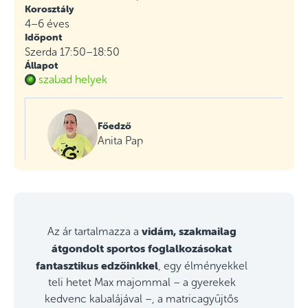
Korosztály
4–6 éves
Időpont
Szerda 17:50–18:50
Állapot
szabad helyek
Főedző
Anita Pap
vidám, szakmailag
Az ár tartalmazza a
átgondolt sportos foglalkozásokat
fantasztikus edzőinkkel
, egy élményekkel
teli hetet Max majommal – a gyerekek
kedvenc kabalájával –, a matricagyűjtős