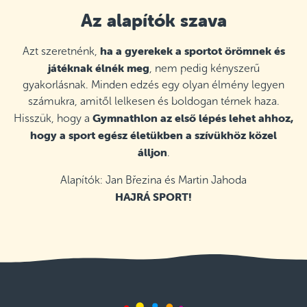
Az alapítók szava
ha a gyerekek a sportot örömnek és
Azt szeretnénk,
játéknak élnék meg
, nem pedig kényszerű
gyakorlásnak. Minden edzés egy olyan élmény legyen
számukra, amitől lelkesen és boldogan térnek haza.
Gymnathlon az első lépés lehet ahhoz,
Hisszük, hogy a
hogy a sport egész életükben a szívükhöz közel
álljon
.
Alapítók: Jan Březina és Martin Jahoda
HAJRÁ SPORT!