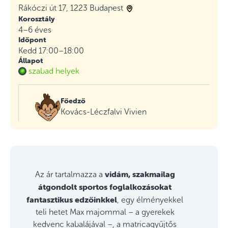
Rákóczi út 17, 1223 Budapest
Korosztály
4–6 éves
Időpont
Kedd 17:00–18:00
Állapot
szabad helyek
Főedző
Kovács-Léczfalvi Vivien
vidám, szakmailag
Az ár tartalmazza a
átgondolt sportos foglalkozásokat
fantasztikus edzőinkkel
, egy élményekkel
teli hetet Max majommal – a gyerekek
kedvenc kabalájával –, a matricagyűjtős