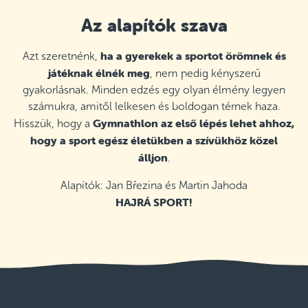
Az alapítók szava
ha a gyerekek a sportot örömnek és
Azt szeretnénk,
játéknak élnék meg
, nem pedig kényszerű
gyakorlásnak. Minden edzés egy olyan élmény legyen
számukra, amitől lelkesen és boldogan térnek haza.
Gymnathlon az első lépés lehet ahhoz,
Hisszük, hogy a
hogy a sport egész életükben a szívükhöz közel
álljon
.
Alapítók: Jan Březina és Martin Jahoda
HAJRÁ SPORT!