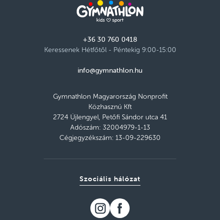
+36 30 760 0418
Keressenek Hétfőtől - Péntekig 9:00-15:00
info@gymnathlon.hu
Gymnathlon Magyarország Nonprofit
Közhasznú Kft
2724 Újlengyel, Petőfi Sándor utca 41
Adószám: 32004979-1-13
Cégjegyzékszám: 13-09-229630
Szociális hálózat