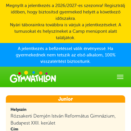
Skip to main content
Megnyílt a jelentkezés a 2026/2027-es szezonra! Regisztrálj
időben, hogy biztosítsd gyermeked helyét a következő
időszakra.
Nyári táborainkra továbbra is várjuk a jelentkezéseket. A
turnusokat és helyszíneket a Camp menüpont alatt
találjátok.
A jelentkezés a befizetéssel válik érvényessé. Ha
gyermekednek nem tetszik az első alkalom, 100%
visszatérítést biztosítunk.
Helyszín
Rózsakerti Demjén István Református Gimnázium,
Budapest XXII. kerület
Cím