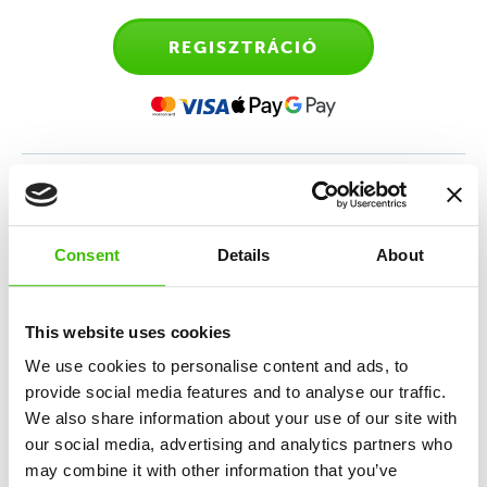
REGISZTRÁCIÓ
Sporttanfolyam 4-6 éves
gyerekeknek
Consent
Details
About
Sokoldalú sportedzés, amely az atlétika, torna,
mozgásos játékok és a sportmotiváció keverékén
This website uses cookies
alapul.
We use cookies to personalise content and ads, to
provide social media features and to analyse our traffic.
We also share information about your use of our site with
12 kulcskészség fejlesztése
our social media, advertising and analytics partners who
may combine it with other information that you’ve