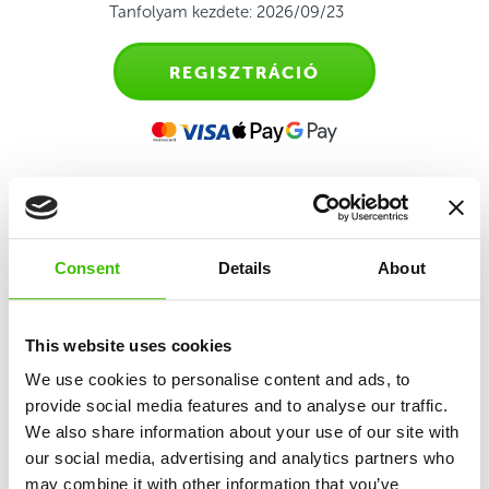
Tanfolyam kezdete: 2026/09/23
REGISZTRÁCIÓ
Sporttanfolyam gyerekeknek
Consent
Details
About
2,5-4 éves kor között
Első találkozás az irányított edzéssel a szülők
This website uses cookies
kíséretében, melynek célja a mozgáskészség és
We use cookies to personalise content and ads, to
önállóság fejlesztése.
provide social media features and to analyse our traffic.
We also share information about your use of our site with
our social media, advertising and analytics partners who
10 alapkészség fejlesztése
may combine it with other information that you’ve