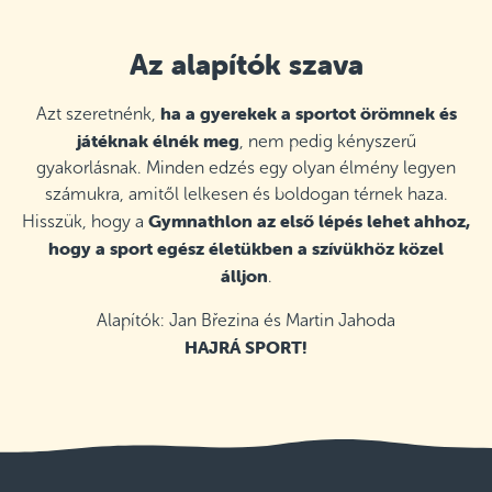
Az alapítók szava
ha a gyerekek a sportot örömnek és
Azt szeretnénk,
játéknak élnék meg
, nem pedig kényszerű
gyakorlásnak. Minden edzés egy olyan élmény legyen
számukra, amitől lelkesen és boldogan térnek haza.
Gymnathlon az első lépés lehet ahhoz,
Hisszük, hogy a
hogy a sport egész életükben a szívükhöz közel
álljon
.
Alapítók: Jan Březina és Martin Jahoda
HAJRÁ SPORT!