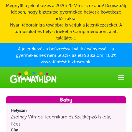
Skip to main content
Megnyílt a jelentkezés a 2026/2027-es szezonra! Regisztrálj
időben, hogy biztosítsd gyermeked helyét a következő
időszakra.
Nyári táborainkra továbbra is várjuk a jelentkezéseket. A
turnusokat és helyszíneket a Camp menüpont alatt
találjátok.
A jelentkezés a befizetéssel válik érvényessé. Ha
gyermekednek nem tetszik az első alkalom, 100%
visszatérítést biztosítunk.
Helyszín
Zsolnay Vilmos Technikum és Szakképző Iskola,
Pécs
Cím