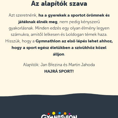
Az alapítók szava
ha a gyerekek a sportot örömnek és
Azt szeretnénk,
játéknak élnék meg
, nem pedig kényszerű
gyakorlásnak. Minden edzés egy olyan élmény legyen
számukra, amitől lelkesen és boldogan térnek haza.
Gymnathlon az első lépés lehet ahhoz,
Hisszük, hogy a
hogy a sport egész életükben a szívükhöz közel
álljon
.
Alapítók: Jan Březina és Martin Jahoda
HAJRÁ SPORT!