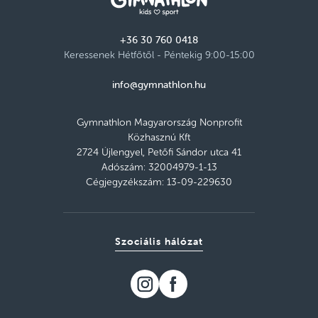
+36 30 760 0418
Keressenek Hétfőtől - Péntekig 9:00-15:00
info@gymnathlon.hu
Gymnathlon Magyarország Nonprofit
Közhasznú Kft
2724 Újlengyel, Petőfi Sándor utca 41
Adószám: 32004979-1-13
Cégjegyzékszám: 13-09-229630
Szociális hálózat