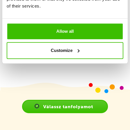
of their services.
2 képzett edző
Allow all
Játékterv motivációs matricákkal
Customize
Válassz tanfolyamot