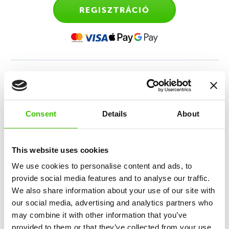
REGISZTRÁCIÓ
Sporttanfolyam 4-6 éves
gyerekeknek
Consent
Details
About
Sokoldalú sportedzés, amely az atlétika, torna,
mozgásos játékok és a sportmotiváció keverékén
This website uses cookies
alapul.
We use cookies to personalise content and ads, to
provide social media features and to analyse our traffic.
We also share information about your use of our site with
12 kulcskészség fejlesztése
our social media, advertising and analytics partners who
may combine it with other information that you’ve
provided to them or that they’ve collected from your use
Nagy hangsúly a játékosságon és élményszerzésen