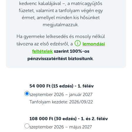
kedvenc kabalájával –, a matricagyűjtős
füzetet, valamint a tanfolyam végén egy
érmet, amellyel minden kis hősünket
megjutalmazzuk.
Ha gyermeke lelkesedés és mosoly nélkül
lemondási
távozna az első edzésről, a
feltételek
szerint 100%-os
pénzvisszatérítést biztosítunk
.
54 000 Ft (15 edzés)
- 1. félév
szeptember 2026 – január 2027
Tanfolyam kezdete: 2026/09/22
108 000 Ft (30 edzés)
- 1. és 2. félév
szeptember 2026 – május 2027