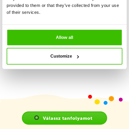
provided to them or that they’ve collected from your use
of their services.
Nagy hangsúly a játékosságon és élményszerzésen
2 képzett edző
Allow all
Játékterv motivációs matricákkal
Customize
Válassz tanfolyamot