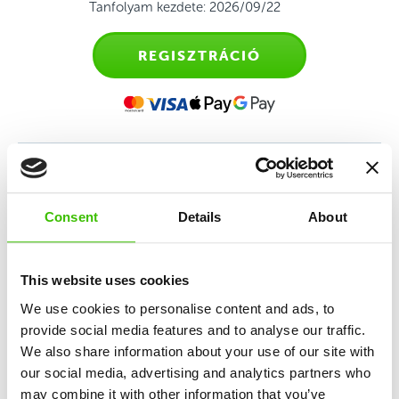
Tanfolyam kezdete: 2026/09/22
REGISZTRÁCIÓ
Sporttanfolyam 6-9 éves
Consent
Details
About
gyerekeknek
Multisport program, amely a sokoldalúságot,
This website uses cookies
csapatszellemet és együttműködést fejleszti
We use cookies to personalise content and ads, to
különböző sportok alapjainak oktatásával.
provide social media features and to analyse our traffic.
We also share information about your use of our site with
our social media, advertising and analytics partners who
6 sport alapjainak oktatása
may combine it with other information that you’ve