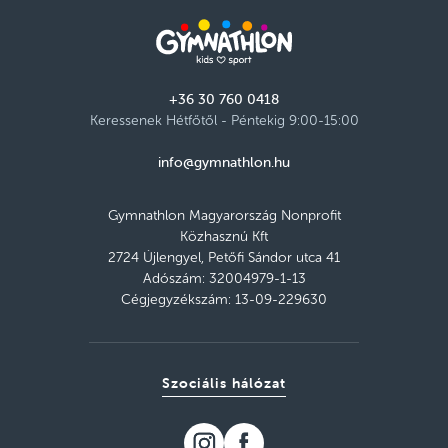
+36 30 760 0418
Keressenek Hétfőtől - Péntekig 9:00-15:00
info@gymnathlon.hu
Gymnathlon Magyarország Nonprofit
Közhasznú Kft
2724 Újlengyel, Petőfi Sándor utca 41
Adószám: 32004979-1-13
Cégjegyzékszám: 13-09-229630
Szociális hálózat