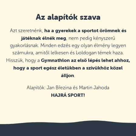
Az alapítók szava
ha a gyerekek a sportot örömnek és
Azt szeretnénk,
játéknak élnék meg
, nem pedig kényszerű
gyakorlásnak. Minden edzés egy olyan élmény legyen
számukra, amitől lelkesen és boldogan térnek haza.
Gymnathlon az első lépés lehet ahhoz,
Hisszük, hogy a
hogy a sport egész életükben a szívükhöz közel
álljon
.
Alapítók: Jan Březina és Martin Jahoda
HAJRÁ SPORT!