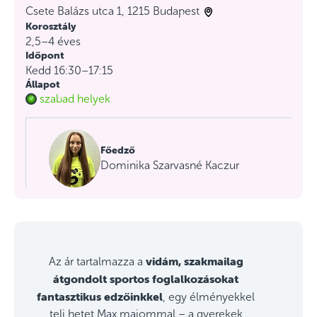
Csete Balázs utca 1, 1215 Budapest
Korosztály
2,5–4 éves
Időpont
Kedd 16:30–17:15
Állapot
szabad helyek
Főedző
Dominika Szarvasné Kaczur
vidám, szakmailag
Az ár tartalmazza a
átgondolt sportos foglalkozásokat
fantasztikus edzőinkkel
, egy élményekkel
teli hetet Max majommal – a gyerekek