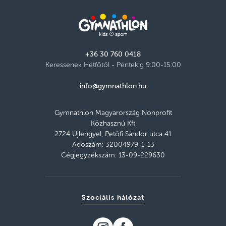
+36 30 760 0418
Keressenek Hétfőtől - Péntekig 9:00-15:00
info@gymnathlon.hu
Gymnathlon Magyarország Nonprofit
Közhasznú Kft
2724 Újlengyel, Petőfi Sándor utca 41
Adószám: 32004979-1-13
Cégjegyzékszám: 13-09-229630
Szociális hálózat