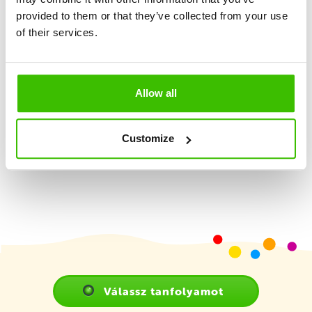
provided to them or that they’ve collected from your use
of their services.
Nagy hangsúly a játékosságon és élményszerzésen
Képzett edző
Allow all
Játékterv motivációs matricákkal
Customize
Válassz tanfolyamot