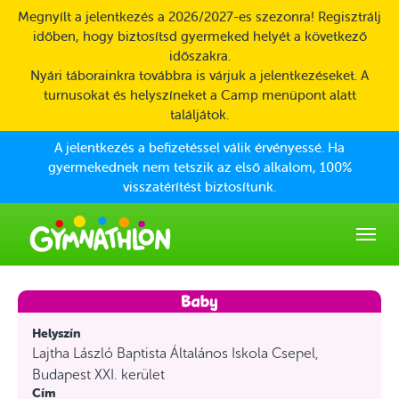
Skip to main content
Megnyílt a jelentkezés a 2026/2027-es szezonra! Regisztrálj
időben, hogy biztosítsd gyermeked helyét a következő
időszakra.
Nyári táborainkra továbbra is várjuk a jelentkezéseket. A
turnusokat és helyszíneket a Camp menüpont alatt
találjátok.
A jelentkezés a befizetéssel válik érvényessé. Ha
gyermekednek nem tetszik az első alkalom, 100%
visszatérítést biztosítunk.
Helyszín
Lajtha László Baptista Általános Iskola Csepel,
Budapest XXI. kerület
Cím