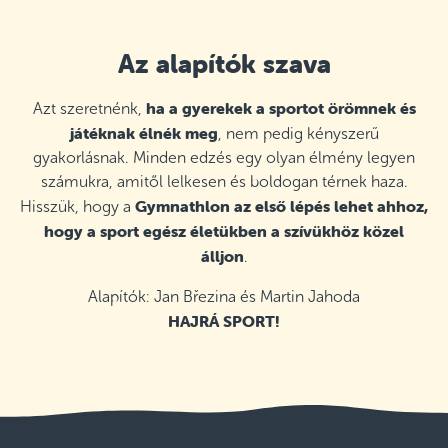
Az alapítók szava
ha a gyerekek a sportot örömnek és
Azt szeretnénk,
játéknak élnék meg
, nem pedig kényszerű
gyakorlásnak. Minden edzés egy olyan élmény legyen
számukra, amitől lelkesen és boldogan térnek haza.
Gymnathlon az első lépés lehet ahhoz,
Hisszük, hogy a
hogy a sport egész életükben a szívükhöz közel
álljon
.
Alapítók: Jan Březina és Martin Jahoda
HAJRÁ SPORT!