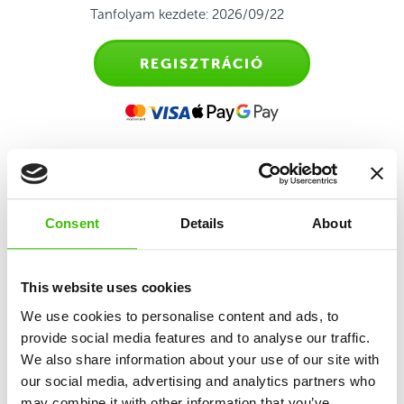
Tanfolyam kezdete: 2026/09/22
REGISZTRÁCIÓ
Sporttanfolyam gyerekeknek
Consent
Details
About
2,5-4 éves kor között
Első találkozás az irányított edzéssel a szülők
This website uses cookies
kíséretében, melynek célja a mozgáskészség és
We use cookies to personalise content and ads, to
önállóság fejlesztése.
provide social media features and to analyse our traffic.
We also share information about your use of our site with
our social media, advertising and analytics partners who
10 alapkészség fejlesztése
may combine it with other information that you’ve