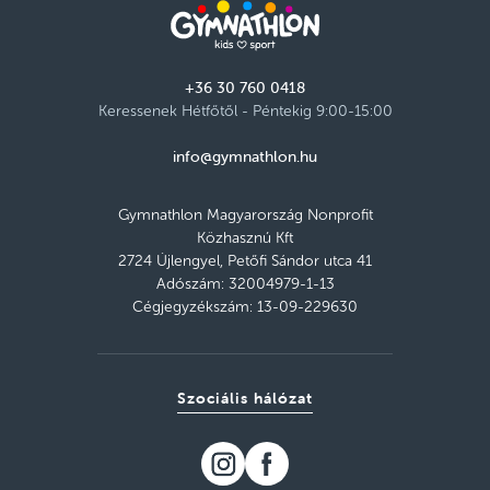
+36 30 760 0418
Keressenek Hétfőtől - Péntekig 9:00-15:00
info@gymnathlon.hu
Gymnathlon Magyarország Nonprofit
Közhasznú Kft
2724 Újlengyel, Petőfi Sándor utca 41
Adószám: 32004979-1-13
Cégjegyzékszám: 13-09-229630
Szociális hálózat