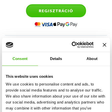
REGISZTRÁCIÓ
Sporttanfolyam 4-6 éves
gyerekeknek
Consent
Details
About
Sokoldalú sportedzés, amely az atlétika, torna,
mozgásos játékok és a sportmotiváció keverékén
This website uses cookies
alapul.
We use cookies to personalise content and ads, to
provide social media features and to analyse our traffic.
We also share information about your use of our site with
12 kulcskészség fejlesztése
our social media, advertising and analytics partners who
may combine it with other information that you’ve