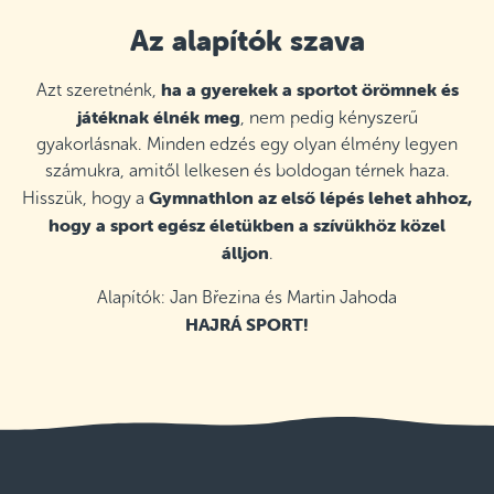
Az alapítók szava
ha a gyerekek a sportot örömnek és
Azt szeretnénk,
játéknak élnék meg
, nem pedig kényszerű
gyakorlásnak. Minden edzés egy olyan élmény legyen
számukra, amitől lelkesen és boldogan térnek haza.
Gymnathlon az első lépés lehet ahhoz,
Hisszük, hogy a
hogy a sport egész életükben a szívükhöz közel
álljon
.
Alapítók: Jan Březina és Martin Jahoda
HAJRÁ SPORT!