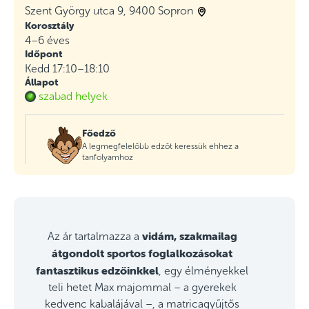
Szent György utca 9, 9400 Sopron
Korosztály
4–6 éves
Időpont
Kedd 17:10–18:10
Állapot
szabad helyek
Főedző
A legmegfelelőbb edzőt keressük ehhez a
tanfolyamhoz
vidám, szakmailag
Az ár tartalmazza a
átgondolt sportos foglalkozásokat
fantasztikus edzőinkkel
, egy élményekkel
teli hetet Max majommal – a gyerekek
kedvenc kabalájával –, a matricagyűjtős