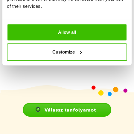
of their services.
Képzett edző
Allow all
Játékterv motivációs matricákkal
Customize
Válassz tanfolyamot