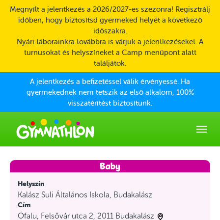
Skip to main content
Megnyílt a jelentkezés a 2026/2027-es szezonra! Regisztrálj
időben, hogy biztosítsd gyermeked helyét a következő
időszakra.
Nyári táborainkra továbbra is várjuk a jelentkezéseket. A
turnusokat és helyszíneket a Camp menüpont alatt
találjátok.
A jelentkezés a befizetéssel válik érvényessé. Ha
gyermekednek nem tetszik az első alkalom, 100%
visszatérítést biztosítunk.
Helyszín
Kalász Suli Általános Iskola, Budakalász
Cím
Ófalu, Felsővár utca 2, 2011 Budakalász