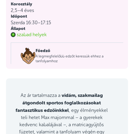
Korosztály
2,5–4 éves
Időpont
Szerda 16:30–17:15
Állapot
szabad helyek
Főedző
A legmegfelelőbb edzőt keressük ehhez a
tanfolyamhoz
vidám, szakmailag
Az ár tartalmazza a
átgondolt sportos foglalkozásokat
fantasztikus edzőinkkel
, egy élményekkel
teli hetet Max majommal – a gyerekek
kedvenc kabalájával –, a matricagyűjtős
füzetet, valamint a tanfolyam végén egy