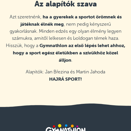
Az alapítók szava
ha a gyerekek a sportot örömnek és
Azt szeretnénk,
játéknak élnék meg
, nem pedig kényszerű
gyakorlásnak. Minden edzés egy olyan élmény legyen
számukra, amitől lelkesen és boldogan térnek haza.
Gymnathlon az első lépés lehet ahhoz,
Hisszük, hogy a
hogy a sport egész életükben a szívükhöz közel
álljon
.
Alapítók: Jan Březina és Martin Jahoda
HAJRÁ SPORT!