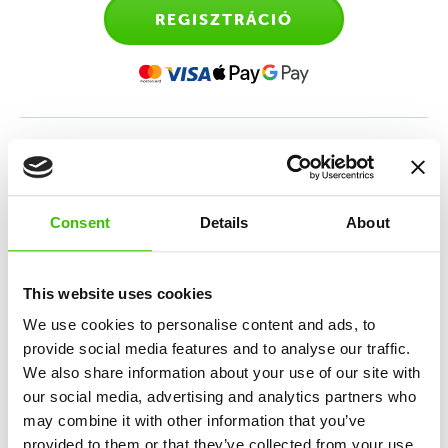
REGISZTRÁCIÓ
Sporttanfolyam gyerekeknek
2,5-4 éves kor között
Consent
Details
About
Első találkozás az irányított edzéssel a szülők
kíséretében, melynek célja a mozgáskészség és
This website uses cookies
önállóság fejlesztése.
We use cookies to personalise content and ads, to
provide social media features and to analyse our traffic.
We also share information about your use of our site with
10 alapkészség fejlesztése
our social media, advertising and analytics partners who
may combine it with other information that you’ve
provided to them or that they’ve collected from your use
Nagy hangsúly a játékosságon és élményszerzésen