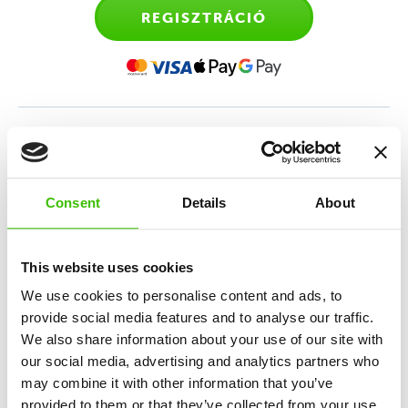
REGISZTRÁCIÓ
Sporttanfolyam 4-6 éves
gyerekeknek
Consent
Details
About
Sokoldalú sportedzés, amely az atlétika, torna,
mozgásos játékok és a sportmotiváció keverékén
This website uses cookies
alapul.
We use cookies to personalise content and ads, to
provide social media features and to analyse our traffic.
We also share information about your use of our site with
12 kulcskészség fejlesztése
our social media, advertising and analytics partners who
may combine it with other information that you’ve
provided to them or that they’ve collected from your use
Nagy hangsúly a játékosságon és élményszerzésen