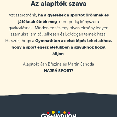
Az alapítók szava
ha a gyerekek a sportot örömnek és
Azt szeretnénk,
játéknak élnék meg
, nem pedig kényszerű
gyakorlásnak. Minden edzés egy olyan élmény legyen
számukra, amitől lelkesen és boldogan térnek haza.
Gymnathlon az első lépés lehet ahhoz,
Hisszük, hogy a
hogy a sport egész életükben a szívükhöz közel
álljon
.
Alapítók: Jan Březina és Martin Jahoda
HAJRÁ SPORT!