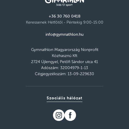
+36 30 760 0418
Keressenek Hétfőtől - Péntekig 9:00-15:00
info@gymnathlon.hu
Gymnathlon Magyarország Nonprofit
Közhasznú Kft
2724 Újlengyel, Petőfi Sándor utca 41
Adószám: 32004979-1-13
Cégjegyzékszám: 13-09-229630
Szociális hálózat