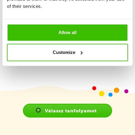
of their services.
2 képzett edző
Allow all
Játékterv motivációs matricákkal
Customize
Válassz tanfolyamot