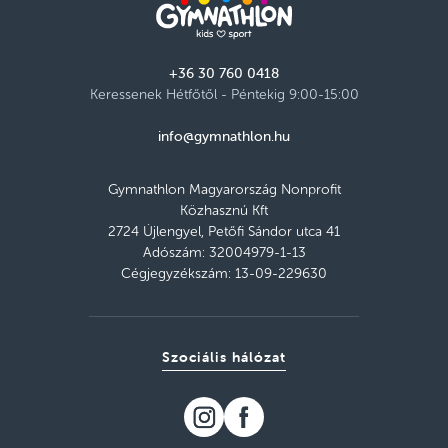
+36 30 760 0418
Keressenek Hétfőtől - Péntekig 9:00-15:00
info@gymnathlon.hu
Gymnathlon Magyarország Nonprofit
Közhasznú Kft
2724 Újlengyel, Petőfi Sándor utca 41
Adószám: 32004979-1-13
Cégjegyzékszám: 13-09-229630
Szociális hálózat