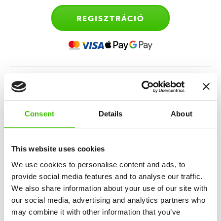
REGISZTRÁCIÓ
Sporttanfolyam 4-6 éves
gyerekeknek
Consent
Details
About
Sokoldalú sportedzés, amely az atlétika, torna,
mozgásos játékok és a sportmotiváció keverékén
This website uses cookies
alapul.
We use cookies to personalise content and ads, to
provide social media features and to analyse our traffic.
We also share information about your use of our site with
12 kulcskészség fejlesztése
our social media, advertising and analytics partners who
may combine it with other information that you’ve