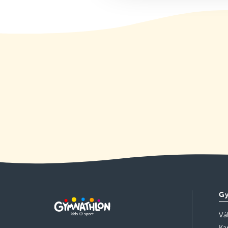
Szerda 16:00–17:00
Részletek
szabad helyek
Ritsmann Pál Német Nemzetiségi
Általános Iskola és Gimnázium,
Biatorbágy
Kedd 18:00–19:00
Részletek
szabad helyek
Zentai Úti Általános Iskola-
Székesfehérvár
Kedd 16:30–17:30
Részletek
szabad helyek
Kecskeméti SZC Kada Elek
Technikum
Szerda 17:00–18:00
Részletek
szabad helyek
Gy
Szolnoki SZC Pálfy-Vízügyi
Technikum
Vá
Kedd 17:00–18:00
Részletek
Ka
szabad helyek