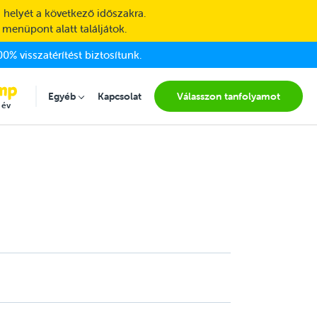
 helyét a következő időszakra.
 menüpont alatt találjátok.
0% visszatérítést biztosítunk.
(current
Egyéb
Kapcsolat
Válasszon tanfolyamot
Submenu for "Egyéb"
 év