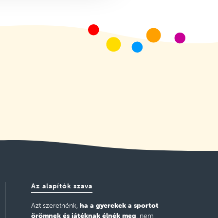
Az alapítók szava
ha a gyerekek a sportot
Azt szeretnénk,
örömnek és játéknak élnék meg
, nem