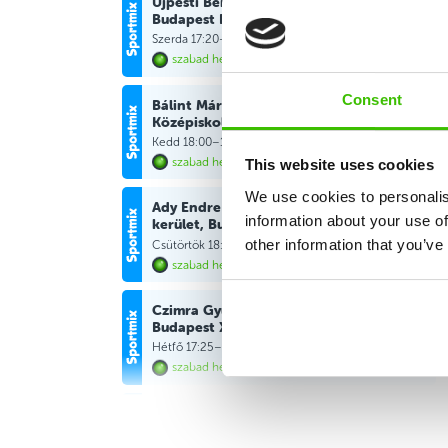
Újpesti Bene Ferenc Iskola,
Budapest IV. kerület
Szerda 17:20–18:20
Részletek
szabad helyek
Consent
Bálint Márton Általános és
Középiskola, Törökbálint
Kedd 18:00–19:00
Részletek
szabad helyek
This website uses cookies
We use cookies to personalis
Ady Endre Általános Iskola XVIII.
information about your use of
kerület, Budapest XVIII. kerület
other information that you’ve
Csütörtök 18:00–19:00
Részletek
szabad helyek
Czimra Gyula Általános Iskola,
Budapest XVII. kerület
Hétfő 17:25–18:25
Részletek
szabad helyek
Érdi Fenyves-Parkváros Köznevelési
Centrum