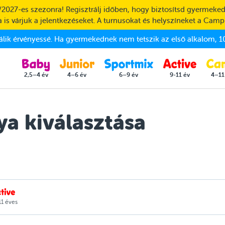
/2027-es szezonra! Regisztrálj időben, hogy biztosítsd gyermeked
 is várjuk a jelentkezéseket. A turnusokat és helyszíneket a Camp
válik érvényessé. Ha gyermekednek nem tetszik az első alkalom, 10
2,5–4 év
4–6 év
6–9 év
9-11 év
4–11
a kiválasztása
1 éves