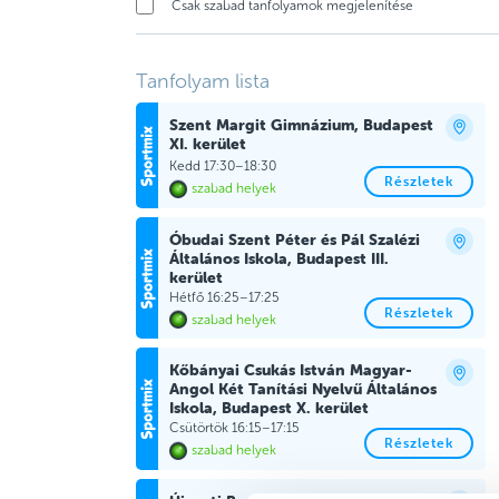
Csak szabad tanfolyamok megjelenítése
Tanfolyam lista
Szent Margit Gimnázium, Budapest
XI. kerület
Kedd 17:30–18:30
Részletek
szabad helyek
Óbudai Szent Péter és Pál Szalézi
Általános Iskola, Budapest III.
kerület
Hétfő 16:25–17:25
Részletek
szabad helyek
Kőbányai Csukás István Magyar-
Angol Két Tanítási Nyelvű Általános
Iskola, Budapest X. kerület
Csütörtök 16:15–17:15
Részletek
szabad helyek