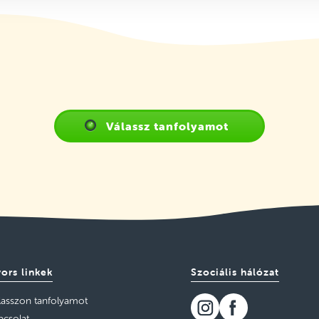
Válassz tanfolyamot
ors linkek
Szociális hálózat
lasszon tanfolyamot
pcsolat