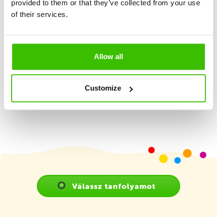
provided to them or that they’ve collected from your use
Nagy hangsúly a játékosságon és élményszerzésen
of their services.
2 képzett edző
Allow all
Játékterv motivációs matricákkal
Customize
Válassz tanfolyamot