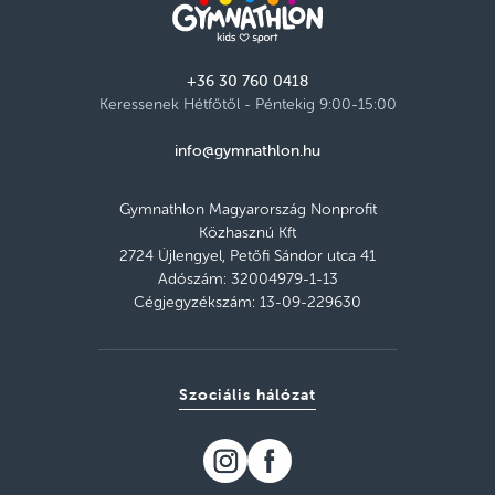
+36 30 760 0418
Keressenek Hétfőtől - Péntekig 9:00-15:00
info@gymnathlon.hu
Gymnathlon Magyarország Nonprofit
Közhasznú Kft
2724 Újlengyel, Petőfi Sándor utca 41
Adószám: 32004979-1-13
Cégjegyzékszám: 13-09-229630
Szociális hálózat