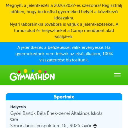
Skip to main content
Megnyílt a jelentkezés a 2026/2027-es szezonra! Regisztrálj
időben, hogy biztosítsd gyermeked helyét a következő
időszakra.
Nyári táborainkra továbbra is várjuk a jelentkezéseket. A
turnusokat és helyszíneket a Camp menüpont alatt
találjátok.
A jelentkezés a befizetéssel válik érvényessé. Ha
gyermekednek nem tetszik az első alkalom, 100%
visszatérítést biztosítunk.
Helyszín
Győri Bartók Béla Ének-zenei Általános Iskola
Cím
Simor János püspök tere 16., 9025 Győr