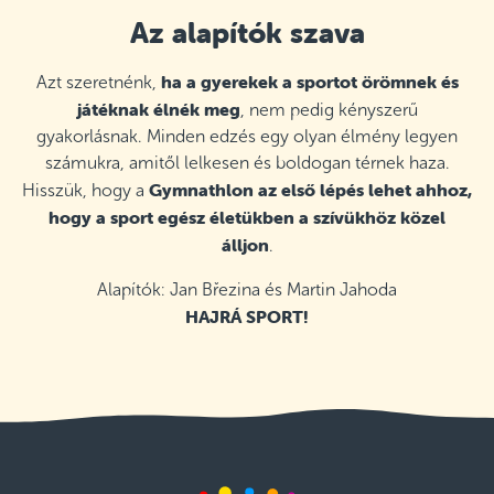
Az alapítók szava
ha a gyerekek a sportot örömnek és
Azt szeretnénk,
játéknak élnék meg
, nem pedig kényszerű
gyakorlásnak. Minden edzés egy olyan élmény legyen
számukra, amitől lelkesen és boldogan térnek haza.
Gymnathlon az első lépés lehet ahhoz,
Hisszük, hogy a
hogy a sport egész életükben a szívükhöz közel
álljon
.
Alapítók: Jan Březina és Martin Jahoda
HAJRÁ SPORT!