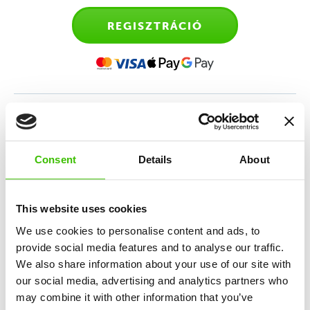
REGISZTRÁCIÓ
Sporttanfolyam 6-9 éves
gyerekeknek
Consent
Details
About
Multisport program, amely a sokoldalúságot,
csapatszellemet és együttműködést fejleszti
This website uses cookies
különböző sportok alapjainak oktatásával.
We use cookies to personalise content and ads, to
provide social media features and to analyse our traffic.
We also share information about your use of our site with
6 sport alapjainak oktatása
our social media, advertising and analytics partners who
may combine it with other information that you’ve