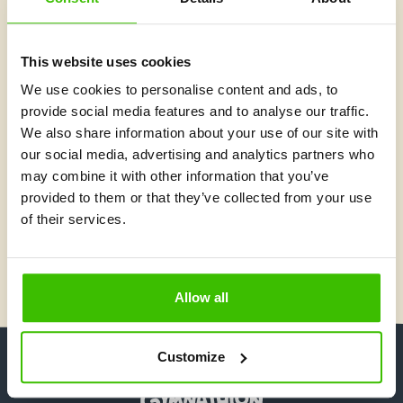
Az alapítók szava
ha a gyerekek a sportot örömnek és
Azt szeretnénk,
This website uses cookies
játéknak élnék meg
, nem pedig kényszerű
We use cookies to personalise content and ads, to
gyakorlásnak. Minden edzés egy olyan élmény legyen
provide social media features and to analyse our traffic.
számukra, amitől lelkesen és boldogan térnek haza.
We also share information about your use of our site with
Gymnathlon az első lépés lehet ahhoz,
Hisszük, hogy a
our social media, advertising and analytics partners who
hogy a sport egész életükben a szívükhöz közel
may combine it with other information that you’ve
álljon
.
provided to them or that they’ve collected from your use
Alapítók: Jan Březina és Martin Jahoda
of their services.
HAJRÁ SPORT!
Allow all
Customize