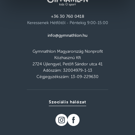
+36 30 760 0418
Keressenek Hétfőtől - Péntekig 9:00-15:00
info@gymnathlon.hu
Gymnathlon Magyarország Nonprofit
Közhasznú Kft
2724 Újlengyel, Petőfi Sándor utca 41
Adószám: 32004979-1-13
Cégjegyzékszám: 13-09-229630
Szociális hálózat