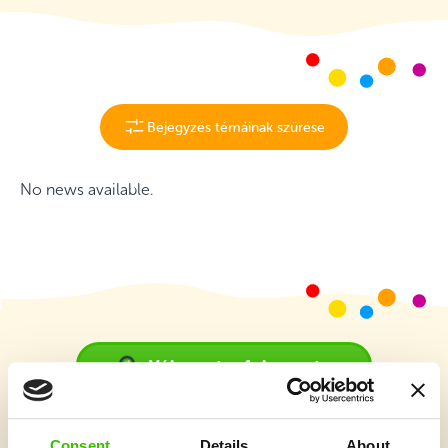
Bejegyzés témáinak szűrése
No news available.
Válassz tanfolyamot
Consent
Details
About