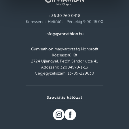
+36 30 760 0418
Keressenek Hétfőtől - Péntekig 9:00-15:00
info@gymnathlon.hu
Gymnathlon Magyarország Nonprofit
Közhasznú Kft
2724 Újlengyel, Petőfi Sándor utca 41
Adószám: 32004979-1-13
Cégjegyzékszám: 13-09-229630
Szociális hálózat