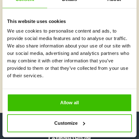
Az alapítók szava
ha a gyerekek a sportot örömnek és
Azt szeretnénk,
This website uses cookies
játéknak élnék meg
, nem pedig kényszerű
We use cookies to personalise content and ads, to
gyakorlásnak. Minden edzés egy olyan élmény legyen
provide social media features and to analyse our traffic.
számukra, amitől lelkesen és boldogan térnek haza.
We also share information about your use of our site with
Gymnathlon az első lépés lehet ahhoz,
Hisszük, hogy a
our social media, advertising and analytics partners who
hogy a sport egész életükben a szívükhöz közel
may combine it with other information that you’ve
álljon
.
provided to them or that they’ve collected from your use
Alapítók: Jan Březina és Martin Jahoda
of their services.
HAJRÁ SPORT!
Allow all
Customize