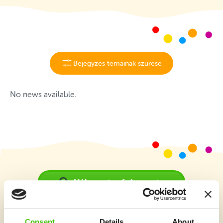
Bejegyzés témáinak szűrése
No news available.
Válassz tanfolyamot
Consent
Details
About