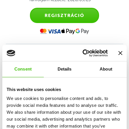
REGISZTRÁCIÓ
Sporttanfolyam gyerekeknek
2,5-4 éves kor között
Consent
Details
About
Első találkozás az irányított edzéssel a szülők
This website uses cookies
kíséretében, melynek célja a mozgáskészség és
önállóság fejlesztése.
We use cookies to personalise content and ads, to
provide social media features and to analyse our traffic.
We also share information about your use of our site with
our social media, advertising and analytics partners who
10 alapkészség fejlesztése
may combine it with other information that you’ve