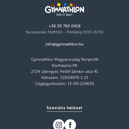
+36 30 760 0418
Keressenek Hétfőtől - Péntekig 9:00-15:00
info@gymnathlon.hu
Gymnathlon Magyarország Nonprofit
Közhasznú Kft
2724 Újlengyel, Petőfi Sándor utca 41
Adószám: 32004979-1-13
Cégjegyzékszám: 13-09-229630
Szociális hálózat