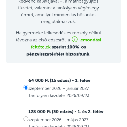
kedvenc kabalájával –, a matricagyűjtős
füzetet, valamint a tanfolyam végén egy
érmet, amellyel minden kis hősünket
megjutalmazzuk.
Ha gyermeke lelkesedés és mosoly nélkül
lemondási
távozna az első edzésről, a
feltételek
szerint 100%-os
pénzvisszatérítést biztosítunk
.
64 000 Ft (15 edzés)
- 1. félév
szeptember 2026 – január 2027
Tanfolyam kezdete: 2026/09/23
128 000 Ft (30 edzés)
- 1. és 2. félév
szeptember 2026 – május 2027
Tanfolyam kezdete: 2026/09/23