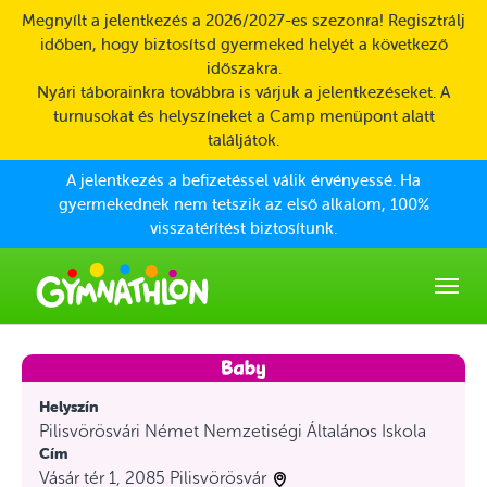
Skip to main content
Megnyílt a jelentkezés a 2026/2027-es szezonra! Regisztrálj
időben, hogy biztosítsd gyermeked helyét a következő
időszakra.
Nyári táborainkra továbbra is várjuk a jelentkezéseket. A
turnusokat és helyszíneket a Camp menüpont alatt
találjátok.
A jelentkezés a befizetéssel válik érvényessé. Ha
gyermekednek nem tetszik az első alkalom, 100%
visszatérítést biztosítunk.
Helyszín
Pilisvörösvári Német Nemzetiségi Általános Iskola
Cím
Vásár tér 1, 2085 Pilisvörösvár