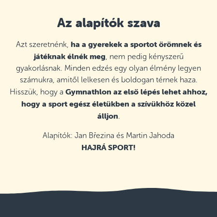
Az alapítók szava
ha a gyerekek a sportot örömnek és
Azt szeretnénk,
játéknak élnék meg
, nem pedig kényszerű
gyakorlásnak. Minden edzés egy olyan élmény legyen
számukra, amitől lelkesen és boldogan térnek haza.
Gymnathlon az első lépés lehet ahhoz,
Hisszük, hogy a
hogy a sport egész életükben a szívükhöz közel
álljon
.
Alapítók: Jan Březina és Martin Jahoda
HAJRÁ SPORT!