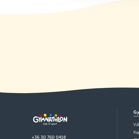
Gy
Vá
Ka
+36 30 760 0418