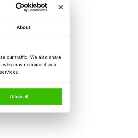
-4 éves
About
mozgáskészség és
se our traffic. We also share
ers who may combine it with
 services.
Játékterv motivációs
matricákkal
Allow all