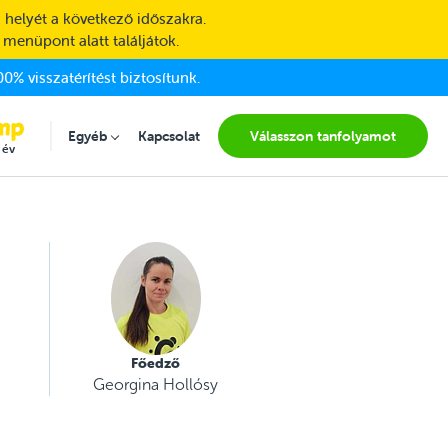
 helyét a következő időszakra.
 menüpont alatt találjátok.
0% visszatérítést biztosítunk.
Egyéb
Kapcsolat
Válasszon tanfolyamot
Submenu for "Egyéb"
 év
Főedző
Georgina Hollósy