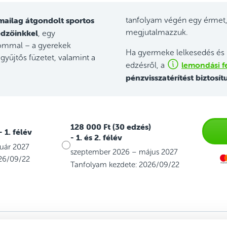
mailag átgondolt sportos
tanfolyam végén egy érmet,
edzőinkkel
megjutalmazzuk.
, egy
jommal – a gyerekek
Ha gyermeke lelkesedés és 
gyűjtős füzetet, valamint a
lemondási fe
edzésről, a
pénzvisszatérítést biztosít
128 000 Ft (30 edzés)
- 1. félév
- 1. és 2. félév
uár 2027
szeptember 2026 – május 2027
26/09/22
Tanfolyam kezdete: 2026/09/22