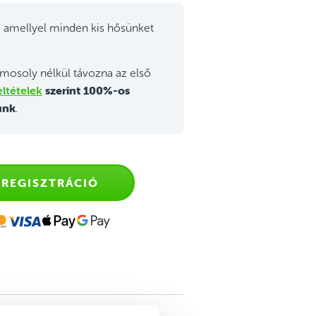
 amellyel minden kis hősünket
mosoly nélkül távozna az első
ltételek
szerint 100%-os
unk
.
REGISZTRÁCIÓ