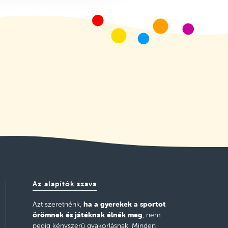
Az alapítók szava
ha a gyerekek a sportot
Azt szeretnénk,
örömnek és játéknak élnék meg
, nem
pedig kényszerű gyakorlásnak. Minden