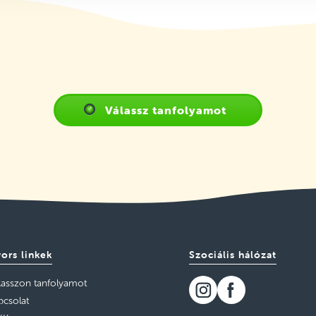
Válassz tanfolyamot
ors linkek
Szociális hálózat
lasszon tanfolyamot
pcsolat