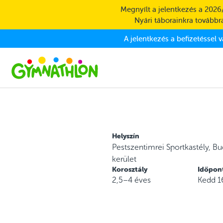
Skip to main content
Megnyílt a jelentkezés a 2026
Nyári táborainkra továbbra
A jelentkezés a befizetéssel 
Helyszín
Pestszentimrei Sportkastély, Bu
kerület
Korosztály
Időpon
2,5–4 éves
Kedd 1