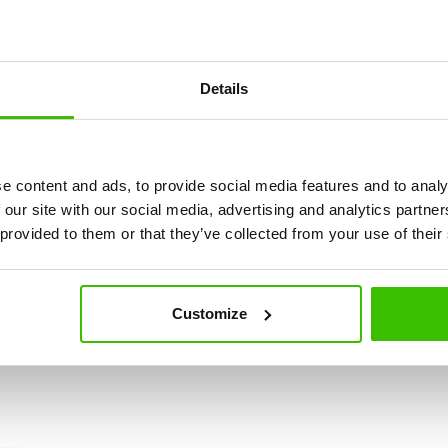
anfolyam gyerekeknek 2,5
Details
kor között
 az irányított edzéssel a szülők kíséretében, melynek célja a 
e content and ads, to provide social media features and to analy
önállóság fejlesztése.
 our site with our social media, advertising and analytics partn
 provided to them or that they’ve collected from your use of their
se
Nagy hangsúly a
Képzett edző
játékosságon és
élményszerzésen
Customize