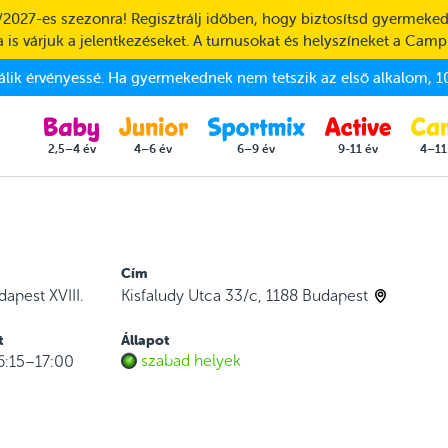
/2027-es szezonra! Regisztrálj időben, hogy biztosítsd gyermeked
 is várjuk a jelentkezéseket. A turnusokat és helyszíneket a Camp
válik érvényessé. Ha gyermekednek nem tetszik az első alkalom, 10
2,5–4 év
4–6 év
6–9 év
9-11 év
4–11
Cím
dapest XVIII.
Kisfaludy Utca 33/c, 1188 Budapest
t
Állapot
szabad helyek
6:15–17:00