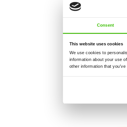
Sportt
Consent
This website uses cookies
Első találkozás
We use cookies to personalis
information about your use of
other information that you’ve
10 alapkészség fejleszté