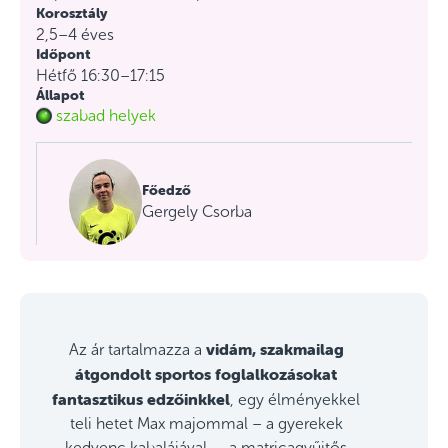
Korosztály
2,5–4 éves
Időpont
Hétfő 16:30–17:15
Állapot
szabad helyek
Főedző
Gergely Csorba
vidám, szakmailag
Az ár tartalmazza a
átgondolt sportos foglalkozásokat
fantasztikus edzőinkkel
, egy élményekkel
teli hetet Max majommal – a gyerekek
kedvenc kabalájával –, a matricagyűjtős