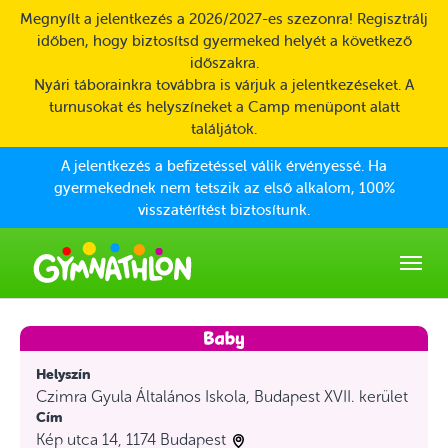
Skip to main content
Megnyílt a jelentkezés a 2026/2027-es szezonra! Regisztrálj
időben, hogy biztosítsd gyermeked helyét a következő
időszakra.
Nyári táborainkra továbbra is várjuk a jelentkezéseket. A
turnusokat és helyszíneket a Camp menüpont alatt
találjátok.
A jelentkezés a befizetéssel válik érvényessé. Ha
gyermekednek nem tetszik az első alkalom, 100%
visszatérítést biztosítunk.
Helyszín
Czimra Gyula Általános Iskola, Budapest XVII. kerület
Cím
Kép utca 14, 1174 Budapest