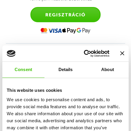
REGISZTRÁCIÓ
Sporttanfolyam gyerekeknek
2,5-4 éves kor között
Consent
Details
About
Első találkozás az irányított edzéssel a szülők
This website uses cookies
kíséretében, melynek célja a mozgáskészség és
önállóság fejlesztése.
We use cookies to personalise content and ads, to
provide social media features and to analyse our traffic.
We also share information about your use of our site with
10 alapkészség fejlesztése
our social media, advertising and analytics partners who
may combine it with other information that you’ve