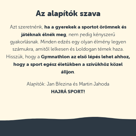
Az alapítók szava
ha a gyerekek a sportot örömnek és
Azt szeretnénk,
játéknak élnék meg
, nem pedig kényszerű
gyakorlásnak. Minden edzés egy olyan élmény legyen
számukra, amitől lelkesen és boldogan térnek haza.
Gymnathlon az első lépés lehet ahhoz,
Hisszük, hogy a
hogy a sport egész életükben a szívükhöz közel
álljon
.
Alapítók: Jan Březina és Martin Jahoda
HAJRÁ SPORT!