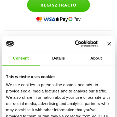
REGISZTRÁCIÓ
Sporttanfolyam gyerekeknek
2,5-4 éves kor között
Consent
Details
About
Első találkozás az irányított edzéssel a szülők
kíséretében, melynek célja a mozgáskészség és
This website uses cookies
önállóság fejlesztése.
We use cookies to personalise content and ads, to
provide social media features and to analyse our traffic.
We also share information about your use of our site with
10 alapkészség fejlesztése
our social media, advertising and analytics partners who
may combine it with other information that you’ve
provided to them or that they’ve collected from your use
Nagy hangsúly a játékosságon és élményszerzésen