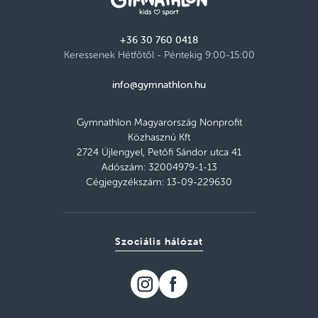
+36 30 760 0418
Keressenek Hétfőtől - Péntekig 9:00-15:00
info@gymnathlon.hu
Gymnathlon Magyarország Nonprofit
Közhasznú Kft
2724 Újlengyel, Petőfi Sándor utca 41
Adószám: 32004979-1-13
Cégjegyzékszám: 13-09-229630
Szociális hálózat