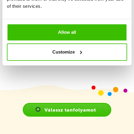
of their services.
Képzett edző
Allow all
Játékterv motivációs matricákkal
Customize
Válassz tanfolyamot