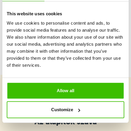
szabad helyek
This website uses cookies
Érdi Fenyves-Parkváros Köznevelési
Centrum
We use cookies to personalise content and ads, to
Szerda 16:00–17:00
Részletek
provide social media features and to analyse our traffic.
szabad helyek
We also share information about your use of our site with
our social media, advertising and analytics partners who
Bálint Márton Általános és Középiskola,
Törökbálint
may combine it with other information that you’ve
Kedd 18:00–19:00
provided to them or that they’ve collected from your use
Részletek
szabad helyek
of their services.
Óbudai Szent Péter és Pál Szalézi
Általános Iskola, Budapest III. kerület
Hétfő 16:25–17:25
Részletek
Allow all
szabad helyek
Válassz tanfolyamot
Szent Margit Gimnázium, Budapest XI.
Customize
kerület
Kedd 17:30–18:30
Az alapítók szava
Részletek
szabad helyek