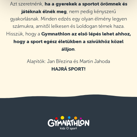
ha a gyerekek a sportot örömnek és
Azt szeretnénk,
Újpesti Bene Ferenc Iskola, Budapest IV.
kerület
játéknak élnék meg
, nem pedig kényszerű
Szerda 17:20–18:20
gyakorlásnak. Minden edzés egy olyan élmény legyen
Részletek
szabad helyek
számukra, amitől lelkesen és boldogan térnek haza.
Gymnathlon az első lépés lehet ahhoz,
Hisszük, hogy a
Kőbányai Csukás István Magyar-Angol
Két Tanítási Nyelvű Általános Iskola,
hogy a sport egész életükben a szívükhöz közel
Budapest X. kerület
álljon
.
Csütörtök 16:15–17:15
Részletek
szabad helyek
Alapítók: Jan Březina és Martin Jahoda
HAJRÁ SPORT!
Ady Endre Általános Iskola XVIII.
kerület, Budapest XVIII. kerület
Csütörtök 18:00–19:00
Részletek
szabad helyek
Czimra Gyula Általános Iskola, Budapest
XVII. kerület
Hétfő 17:25–18:25
Részletek
szabad helyek
Kecskeméti SZC Kada Elek Technikum