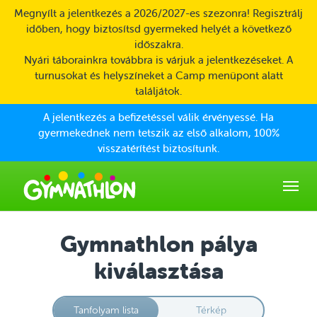
Skip to main content
Megnyílt a jelentkezés a 2026/2027-es szezonra! Regisztrálj
időben, hogy biztosítsd gyermeked helyét a következő
időszakra.
Nyári táborainkra továbbra is várjuk a jelentkezéseket. A
turnusokat és helyszíneket a Camp menüpont alatt
találjátok.
A jelentkezés a befizetéssel válik érvényessé. Ha
gyermekednek nem tetszik az első alkalom, 100%
visszatérítést biztosítunk.
Gymnathlon pálya
kiválasztása
Tanfolyam lista
Térkép