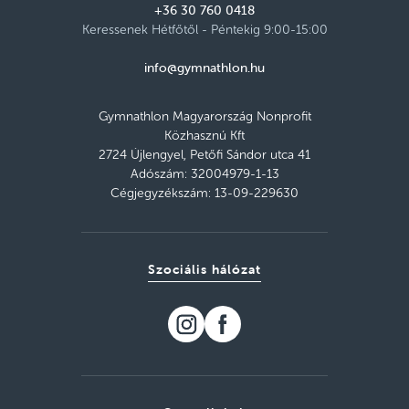
+36 30 760 0418
Szerda 17:00–18:00
Keressenek Hétfőtől - Péntekig 9:00-15:00
Részletek
szabad helyek
info@gymnathlon.hu
Szolnoki SZC Pálfy-Vízügyi Technikum
Gymnathlon Magyarország Nonprofit
Kedd 17:00–18:00
Részletek
Közhasznú Kft
szabad helyek
2724 Újlengyel, Petőfi Sándor utca 41
Adószám: 32004979-1-13
Mező Ferenc Tagiskola, Mezőkövesd
Cégjegyzékszám: 13-09-229630
Kedd 18:00–19:00
Részletek
szabad helyek
Szociális hálózat
Szegedi SzC Vedres István Technikum
Hétfő 17:25–18:25
Részletek
szabad helyek
Miskolci Szakképzési Centrum Miskolci
SZC Berzeviczy Gergely Technikum
Csütörtök 16:30–17:30