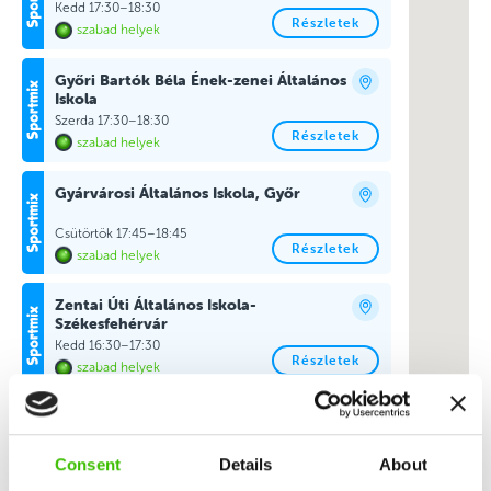
Kedd 17:30–18:30
Részletek
szabad helyek
Győri Bartók Béla Ének-zenei Általános
Iskola
Szerda 17:30–18:30
Részletek
szabad helyek
Gyárvárosi Általános Iskola, Győr
Csütörtök 17:45–18:45
Részletek
szabad helyek
Zentai Úti Általános Iskola-
Székesfehérvár
Kedd 16:30–17:30
Részletek
szabad helyek
Ritsmann Pál Német Nemzetiségi
Általános Iskola és Gimnázium,
Biatorbágy
Consent
Details
About
Kedd 18:00–19:00
Részletek