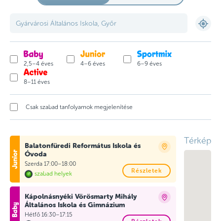
2,5–4 éves
4–6 éves
6–9 éves
8–11 éves
Csak szabad tanfolyamok megjelenítése
Térkép
Balatonfüredi Református Iskola és
Óvoda
Szerda 17:00–18:00
Részletek
szabad helyek
Kápolnásnyéki Vörösmarty Mihály
Általános Iskola és Gimnázium
Hétfő 16:30–17:15