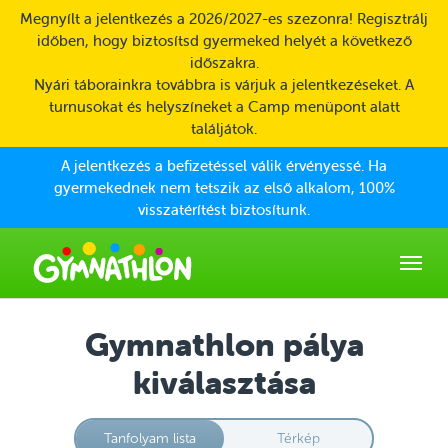
Skip to main content
Megnyílt a jelentkezés a 2026/2027-es szezonra! Regisztrálj
időben, hogy biztosítsd gyermeked helyét a következő
időszakra.
Nyári táborainkra továbbra is várjuk a jelentkezéseket. A
turnusokat és helyszíneket a Camp menüpont alatt
találjátok.
A jelentkezés a befizetéssel válik érvényessé. Ha
gyermekednek nem tetszik az első alkalom, 100%
visszatérítést biztosítunk.
Gymnathlon pálya
kiválasztása
Tanfolyam lista
Térkép