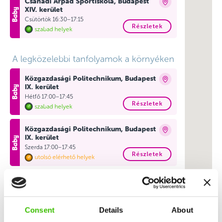
Csanádi Árpád Sportiskola, Budapest
XIV. kerület
Csütörtök 16:30–17:15
Részletek
szabad helyek
A legközelebbi tanfolyamok a környéken
Közgazdasági Politechnikum, Budapest
IX. kerület
Hétfő 17:00–17:45
Részletek
szabad helyek
Közgazdasági Politechnikum, Budapest
IX. kerület
Szerda 17:00–17:45
Részletek
utolsó elérhető helyek
KMASZC Magyar Gyula Kertészeti
Technikum és Szakképző Iskola,
Budapest X. kerület
Kedd 16:30–17:15
Consent
Details
About
Részletek
szabad helyek