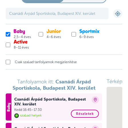
2,5–4 éves
4–6 éves
6–9 éves
8–11 éves
Csak szabad tanfolyamok megjelenítése
Csanádi Árpád
Térkép
Tanfolyamok itt:
Sportiskola, Budapest XIV. kerület
Csanádi Árpád Sportiskola, Budapest
XIV. kerület
Kedd 16:45–17:30
Részletek
szabad helyek