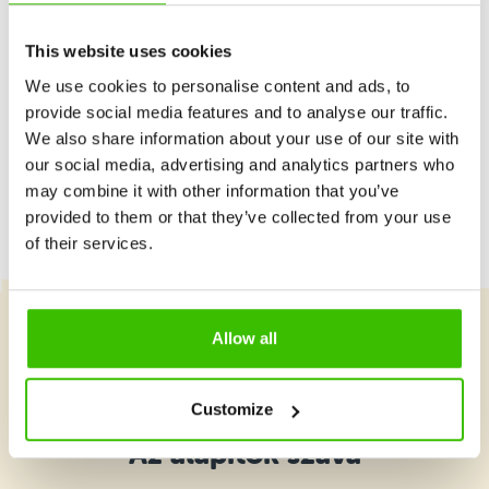
Budapesti Műszaki SZC Verebély László
This website uses cookies
Technikum XIII. kerület
Hétfő 17:00–17:45
We use cookies to personalise content and ads, to
Részletek
utolsó elérhető helyek
provide social media features and to analyse our traffic.
We also share information about your use of our site with
Budapesti Gépészeti SZC Magyar
our social media, advertising and analytics partners who
Hajózási Technikum XIII. kerület
Kedd 16:45–17:30
may combine it with other information that you’ve
Részletek
szabad helyek
provided to them or that they’ve collected from your use
of their services.
Budapesti Gépészeti SZC Öveges József
Technikum és Szakképző Iskola XI.
kerület
Szerda 16:30–17:15
Részletek
Allow all
szabad helyek
Válassz tanfolyamot
Batthyány Lajos Általános Iskola,
Budapest I. kerület
Customize
Szerda 17:00–17:45
Részletek
Az alapítók szava
szabad helyek