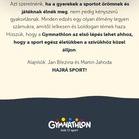
Óbudai Szent Péter és Pál Szalézi
ha a gyerekek a sportot örömnek és
Azt szeretnénk,
Általános Iskola, Budapest III. kerület
játéknak élnék meg
, nem pedig kényszerű
Szerda 16:30–17:15
gyakorlásnak. Minden edzés egy olyan élmény legyen
Részletek
szabad helyek
számukra, amitől lelkesen és boldogan térnek haza.
Gymnathlon az első lépés lehet ahhoz,
Hisszük, hogy a
Újpesti Bene Ferenc Iskola, Budapest IV.
kerület
hogy a sport egész életükben a szívükhöz közel
Szerda 16:30–17:15
álljon
.
Részletek
szabad helyek
Alapítók: Jan Březina és Martin Jahoda
BGSZC Budai Technikum, Budapest XII.
HAJRÁ SPORT!
kerület
Kedd 16:30–17:15
Részletek
szabad helyek
A Fitness Újbuda, Budapest XI. kerület
Szerda 17:00–17:45
Részletek
szabad helyek
A Fitness Újbuda, Budapest XI. kerület