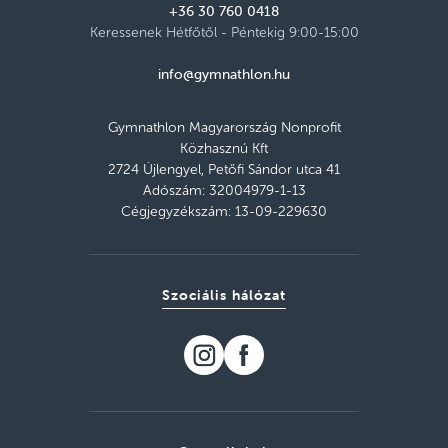
+36 30 760 0418
Szerda 17:55–18:40
Részletek
szabad helyek
Keressenek Hétfőtől - Péntekig 9:00-15:00
info@gymnathlon.hu
József Attila Katolikus Nyelvoktató
Általános Iskola, Budapest XX. kerület
Hétfő 16:45–17:30
Részletek
Gymnathlon Magyarország Nonprofit
szabad helyek
Közhasznú Kft
2724 Újlengyel, Petőfi Sándor utca 41
Lajtha László Baptista Általános Iskola
Adószám: 32004979-1-13
Csepel, Budapest XXI. kerület
Cégjegyzékszám: 13-09-229630
Kedd 16:30–17:15
Részletek
szabad helyek
Dr. Béres József Általános Iskola III.
Szociális hálózat
kerület, Budapest III. kerület
Hétfő 16:10–16:55
Részletek
szabad helyek
T-Klub fitness és tánc, Budapest XII.
kerület
Szerda 16:30–17:15
Részletek
szabad helyek