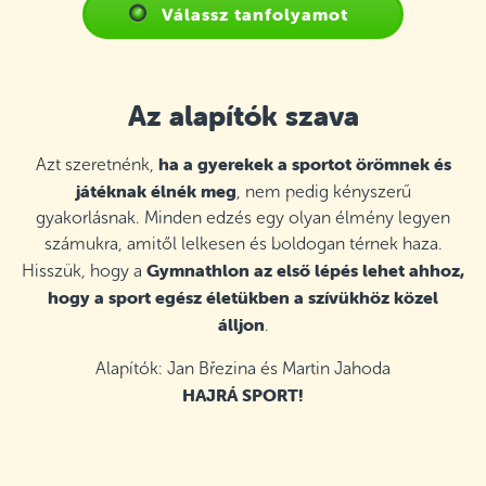
Válassz tanfolyamot
Az alapítók szava
ha a gyerekek a sportot örömnek és
Azt szeretnénk,
játéknak élnék meg
, nem pedig kényszerű
gyakorlásnak. Minden edzés egy olyan élmény legyen
számukra, amitől lelkesen és boldogan térnek haza.
Gymnathlon az első lépés lehet ahhoz,
Hisszük, hogy a
hogy a sport egész életükben a szívükhöz közel
álljon
.
Alapítók: Jan Březina és Martin Jahoda
HAJRÁ SPORT!