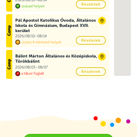
Részletek
szabad helyek
Pál Apostol Katolikus Óvoda, Általános
Iskola és Gimnázium, Budapest XVII.
kerület
2026/08/10–08/14
Részletek
utolsó 4 elérhető helyek
Bálint Márton Általános és Középiskola,
Törökbálint
2026/08/03–08/07
Részletek
a tábor foglalt