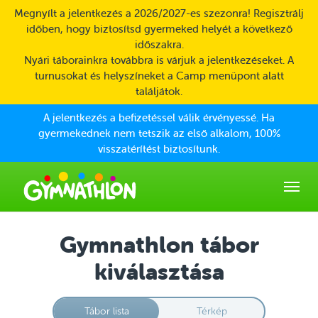
Skip to main content
Megnyílt a jelentkezés a 2026/2027-es szezonra! Regisztrálj
időben, hogy biztosítsd gyermeked helyét a következő
időszakra.
Nyári táborainkra továbbra is várjuk a jelentkezéseket. A
turnusokat és helyszíneket a Camp menüpont alatt
találjátok.
A jelentkezés a befizetéssel válik érvényessé. Ha
gyermekednek nem tetszik az első alkalom, 100%
visszatérítést biztosítunk.
Gymnathlon tábor
kiválasztása
Tábor lista
Térkép