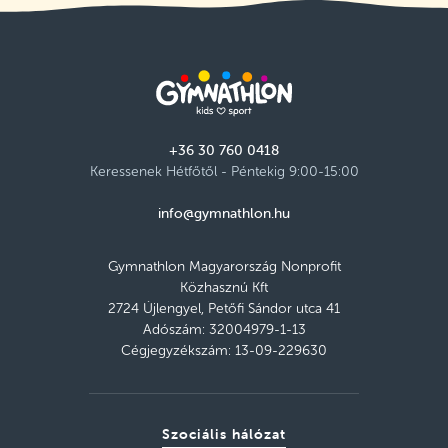
+36 30 760 0418
Keressenek Hétfőtől - Péntekig 9:00-15:00
info@gymnathlon.hu
Gymnathlon Magyarország Nonprofit
Közhasznú Kft
2724 Újlengyel, Petőfi Sándor utca 41
Adószám: 32004979-1-13
Cégjegyzékszám: 13-09-229630
Szociális hálózat